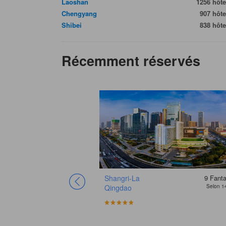
Laoshan
1256 hôte
Chengyang
907 hôte
Shibei
838 hôte
Récemment réservés
Shangri-La
9
Fanta
Qingdao
Selon 1