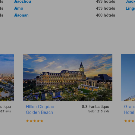
ls
Jiaozhou
493 hôtels
Jiao
ls
Jimo
453 hôtels
Ling
ls
Jiaonan
400 hôtels
stique
Hilton Qingdao
8.3
Fantastique
Gran
427 avis
Golden Beach
Selon 213 avis
Hotel