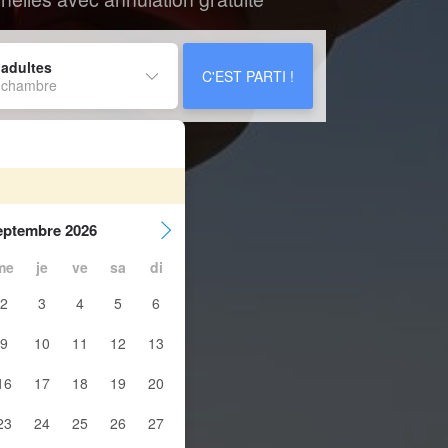
 adultes
C'EST PARTI !
 chambre
eptembre 2026
me
je
ve
sa
di
2
3
4
5
6
9
10
11
12
13
16
17
18
19
20
23
24
25
26
27