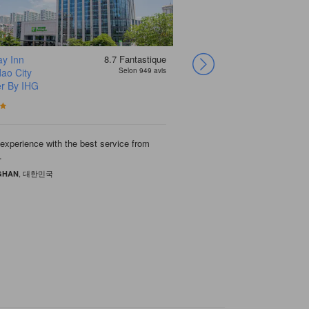
ay Inn
8.7
Fantastique
Ramada by
Grand Madison
Qingdao Yihai
Qingdao Haitian
Manxin Hotel
Holiday Inn
Sheraton Qingdao
Four Points by
ao City
Selon 949 avis
Wyndham Qingdao
Qingdao Harbour-
Garden Hotel (May
Hotel
Qingdao Zhanqiao
Express Qingdao
Jiaozhou Hotel
Sheraton Qingdao,
r By IHG
Jiaodong
view
Fourth Square)
Railway Station
Chengyang Central
Chengyang
International
Central（Former
By IHG
Airport
Qingdao Farglory
Hotel）
Good location, clean room 
Hotel was very comfortabl
service.
facilities.
experience with the best service from
An Xu reception staff was br
Great Stay with Excellent 
45min from the airport and
.
downtown.
Really loved the food and t
, Singapore
, 英国
Jiacheng
Prakash
, 대한민국
, Singapore
JunHo
HOONG KEAT
Located near airport with fr
, 대한민국
, 대한민국
GHAN
JA HYUN
, Australia
Rivzman
Awesome stay in prime loc
, Singapore
Fay Lin
downtown
, India
Sudhakar