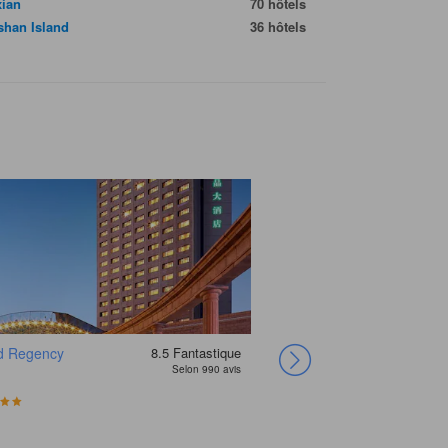
xian
70 hôtels
shan Island
36 hôtels
d Regency
8.5
Fantastique
Selon 990 avis