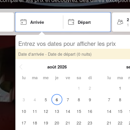
2
Arrivée
Départ
1
Entrez vos dates pour afficher les prix
Date d'arrivée - Date de départ
(0 nuits)
août 2026
s
lu
ma
me
je
ve
sa
di
lu
ma
1
2
1
3
4
5
6
7
8
9
7
8
10
11
12
13
14
15
16
14
15
17
18
19
20
21
22
23
21
22