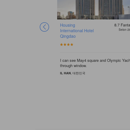
8.2
Fantastique
Housing
8.7
Fanta
y
Selon 29 avis
International Hotel
Selon 2
Qingdao
room with great location
I can see May4 square and Olympic Yach
through window.
, 대한민국
IL HAN