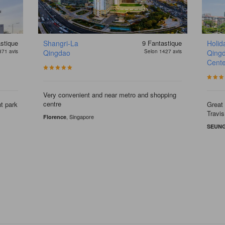
stique
Shangri-La
9
Fantastique
Holid
871 avis
Qingdao
Selon 1427 avis
Qingd
Cente
Very convenient and near metro and shopping
centre
t park
Great 
Travis
, Singapore
Florence
SEUN