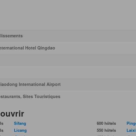
blissements
nternational Hotel Qingdao
iaodong International Airport
staurants, Sites Touristiques
ouvrir
ls
Sifang
600 hôtels
Ping
ls
Licang
550 hôtels
Laixi