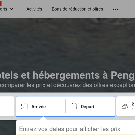
!
orts
Activités
Bons de réduction et offres
tels et hébergements à Pen
comparer les prix et découvrez des offres exceptionn
2
Arrivée
Départ
1
Entrez vos dates pour afficher les prix