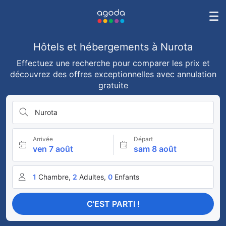
Hôtels et hébergements à Nurota
Effectuez une recherche pour comparer les prix et
découvrez des offres exceptionnelles avec annulation
gratuite
Nurota
Arrivée
Départ
ven 7 août
sam 8 août
1
Chambre,
2
Adultes,
0
Enfants
C'EST PARTI !