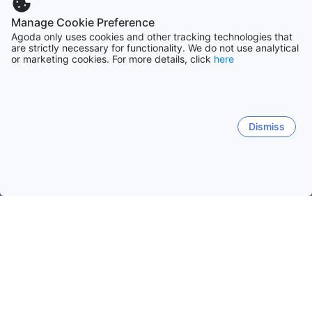
Manage Cookie Preference
Agoda only uses cookies and other tracking technologies that
are strictly necessary for functionality. We do not use analytical
or marketing cookies. For more details, click
here
Dismiss
Accueil
Ouzbékistan Établissements
Nawoiy Établissements
Nurota
Navoi
Malikrabot
Nurota