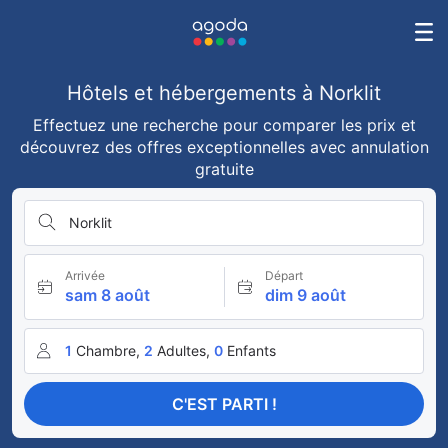
Hôtels et hébergements à Norklit
Effectuez une recherche pour comparer les prix et
découvrez des offres exceptionnelles avec annulation
gratuite
Norklit
Arrivée
Départ
sam 8 août
dim 9 août
1
Chambre,
2
Adultes,
0
Enfants
C'EST PARTI !