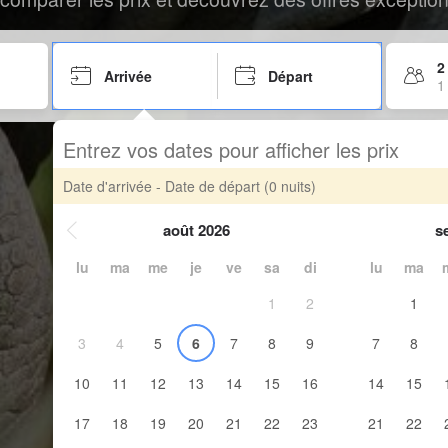
2
Arrivée
Départ
1
Entrez vos dates pour afficher les prix
Date d'arrivée - Date de départ
(0 nuits)
août 2026
s
lu
ma
me
je
ve
sa
di
lu
ma
1
2
1
3
4
5
6
7
8
9
7
8
10
11
12
13
14
15
16
14
15
17
18
19
20
21
22
23
21
22