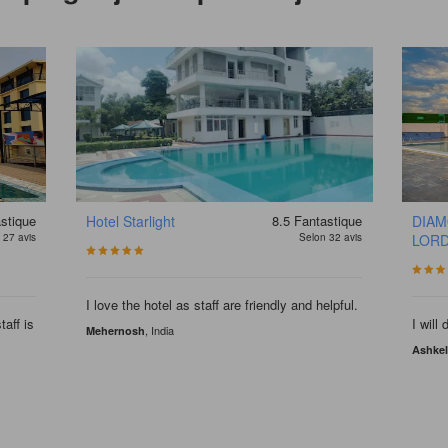
stique
Hotel Starlight
8.5
Fantastique
DIAM
 27 avis
Selon 32 avis
LORD
I love the hotel as staff are friendly and helpful.
aff is
I will
, India
Mehernosh
Ashke