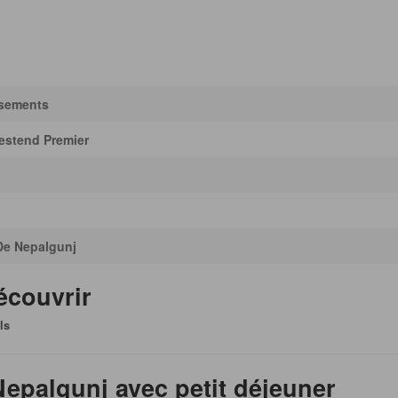
ssements
estend Premier
De Nepalgunj
écouvrir
ls
Nepalgunj avec petit déjeuner