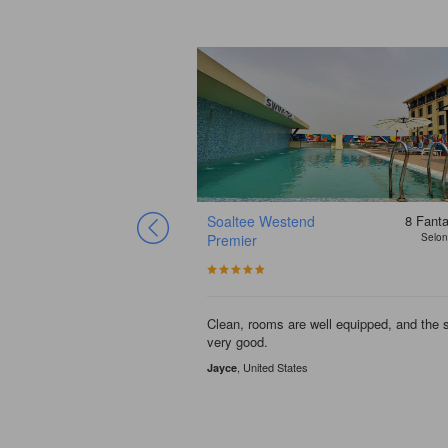
Soaltee Westend
8
Fanta
Premier
Selon
Clean, rooms are well equipped, and the st
very good.
, United States
Jayce