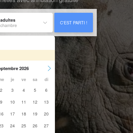
 adultes
C'EST PARTI !
 chambre
eptembre 2026
me
je
ve
sa
di
2
3
4
5
6
9
10
11
12
13
16
17
18
19
20
23
24
25
26
27