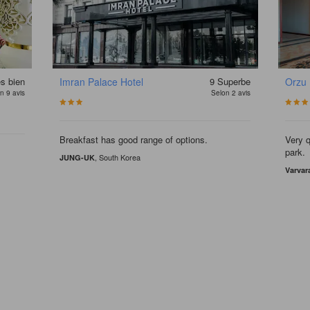
ès bien
Imran Palace Hotel
9
Superbe
Orzu 
n 9 avis
Selon 2 avis
Breakfast has good range of options.
Very q
park.
, South Korea
JUNG-UK
Varvar