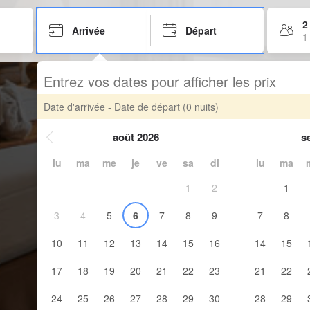
2
Arrivée
Départ
1
Entrez vos dates pour afficher les prix
Date d'arrivée - Date de départ
(0 nuits)
août 2026
s
lu
ma
me
je
ve
sa
di
lu
ma
1
2
1
3
4
5
6
7
8
9
7
8
10
11
12
13
14
15
16
14
15
17
18
19
20
21
22
23
21
22
24
25
26
27
28
29
30
28
29