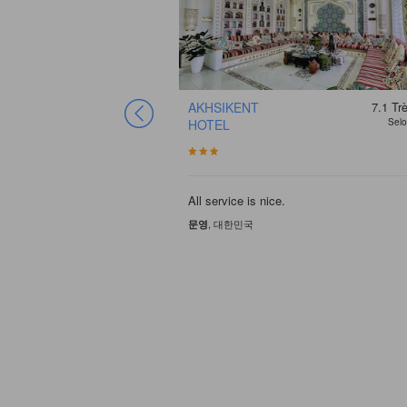
AKHSIKENT
7.1
Tr
HOTEL
Selo
All service is nice.
, 대한민국
문영