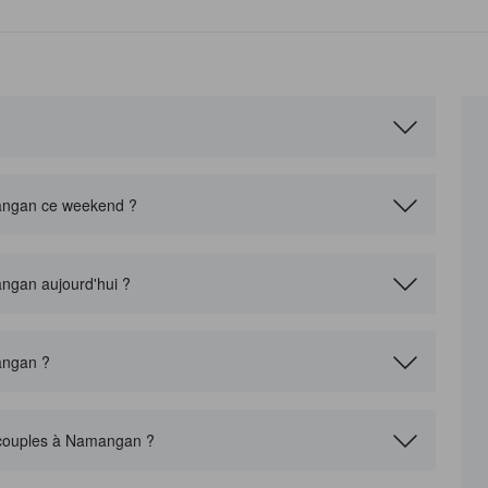
mangan ce weekend ?
angan aujourd'hui ?
mangan ?
s couples à Namangan ?