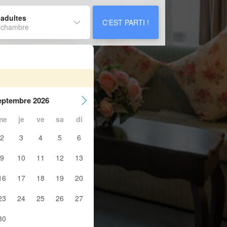
 adultes
C'EST PARTI !
 chambre
eptembre 2026
me
je
ve
sa
di
2
3
4
5
6
9
10
11
12
13
16
17
18
19
20
23
24
25
26
27
30