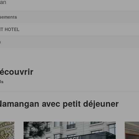
tan
ssements
NT HOTEL
n
écouvrir
ls
 Namangan avec petit déjeuner