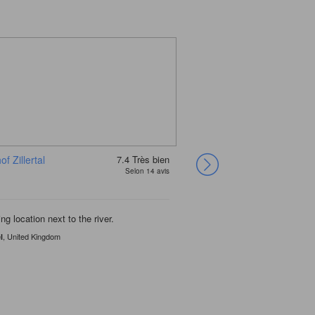
f Zillertal
7.4
Très bien
Alpin Lodge das
Selon 14 avis
Zillergrund
g location next to the river.
, United Kingdom
l