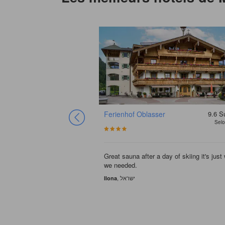
Ferienhof Oblasser
9.6
S
Selo
Great sauna after a day of skiing it's just
we needed.
, ישראל
Ilona