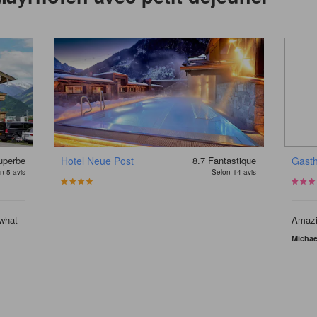
uperbe
Hotel Neue Post
8.7
Fantastique
Gastho
n 5 avis
Selon 14 avis
 what
Amazin
Michae