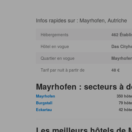
Infos rapides sur : Mayrhofen, Autriche
Hébergements
462 Établ
Hôtel en vogue
Das Cityh
Quartier en vogue
Mayrhofe
Tarif par nuit à partir de
48 €
Mayrhofen : secteurs à d
Mayrhofen
350 hôte
Burgstall
79 hôte
Eckartau
42 hôte
Les meilleurs hôtels de 