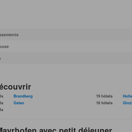
issements
ouse
n
écouvrir
ls
Brandberg
19 hôtels
Holl
ls
Gstan
16 hôtels
Ginz
ls
Mayrhofen avec petit déjeuner