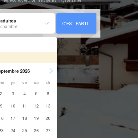
 adultes
C'EST PARTI !
 chambre
eptembre 2026
me
je
ve
sa
di
2
3
4
5
6
9
10
11
12
13
16
17
18
19
20
23
24
25
26
27