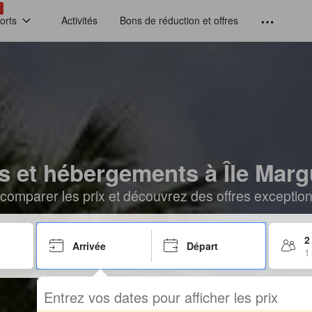
!
orts
Activités
Bons de réduction et offres
s et hébergements à Île Marg
comparer les prix et découvrez des offres exceptionn
2
Arrivée
Départ
1
Entrez vos dates pour afficher les prix