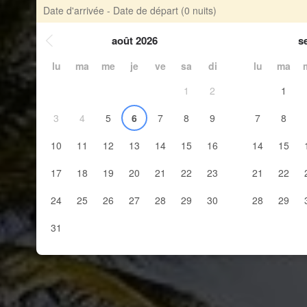
Date d'arrivée - Date de départ
(0 nuits)
août 2026
s
lu
ma
me
je
ve
sa
di
lu
ma
1
2
1
3
4
5
6
7
8
9
7
8
10
11
12
13
14
15
16
14
15
17
18
19
20
21
22
23
21
22
24
25
26
27
28
29
30
28
29
31