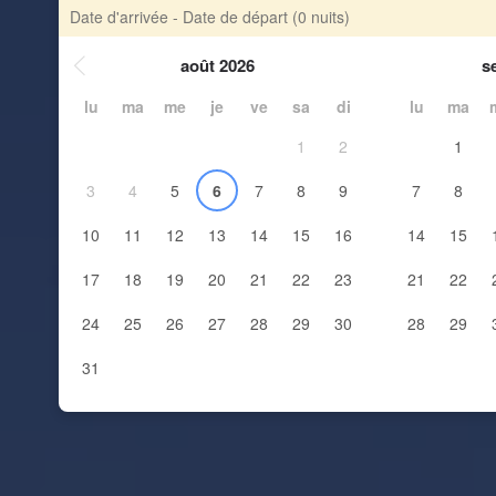
Date d'arrivée - Date de départ
(0 nuits)
août 2026
s
lu
ma
me
je
ve
sa
di
lu
ma
1
2
1
3
4
5
6
7
8
9
7
8
10
11
12
13
14
15
16
14
15
17
18
19
20
21
22
23
21
22
24
25
26
27
28
29
30
28
29
31