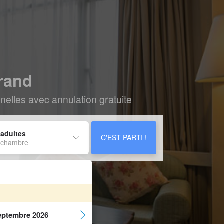
trand
elles avec annulation gratuite
 adultes
C'EST PARTI !
 chambre
eptembre 2026