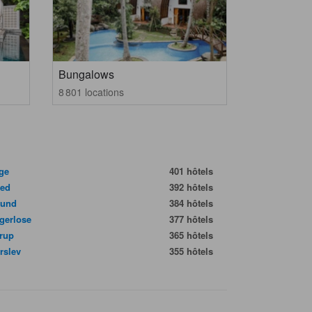
Bungalows
8 801 locations
nge
401 hôtels
ted
392 hôtels
sund
384 hôtels
gerlose
377 hôtels
trup
365 hôtels
rslev
355 hôtels