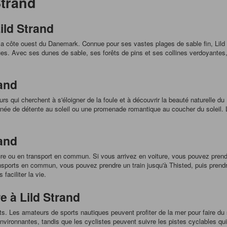
Strand
ild Strand
 la côte ouest du Danemark. Connue pour ses vastes plages de sable fin, Lild
s. Avec ses dunes de sable, ses forêts de pins et ses collines verdoyantes, ce
rand
rs qui cherchent à s'éloigner de la foule et à découvrir la beauté naturelle du
 journée de détente au soleil ou une promenade romantique au coucher du soleil
and
ture ou en transport en commun. Si vous arrivez en voiture, vous pouvez prend
ansports en commun, vous pouvez prendre un train jusqu'à Thisted, puis pren
faciliter la vie.
e à Lild Strand
oûts. Les amateurs de sports nautiques peuvent profiter de la mer pour faire du 
nvironnantes, tandis que les cyclistes peuvent suivre les pistes cyclables qu