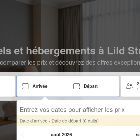
ls et hébergements à Lild S
comparer les prix et découvrez des offres exceptionn
2
Arrivée
Départ
1
Entrez vos dates pour afficher les prix
Date d'arrivée - Date de départ
(0 nuits)
août 2026
s