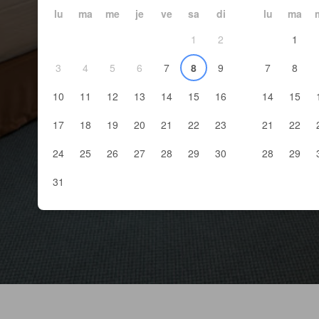
lu
ma
me
je
ve
sa
di
lu
ma
1
2
1
3
4
5
6
7
8
9
7
8
10
11
12
13
14
15
16
14
15
17
18
19
20
21
22
23
21
22
24
25
26
27
28
29
30
28
29
31