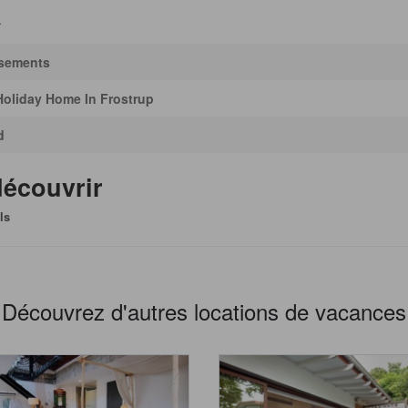
k
ssements
Holiday Home In Frostrup
d
découvrir
ls
Découvrez d'autres locations de vacances