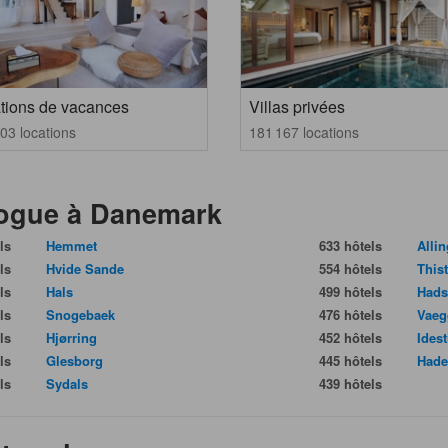
tions de vacances
Villas privées
03 locations
181 167 locations
vogue à Danemark
ls
Hemmet
633 hôtels
Alli
ls
Hvide Sande
554 hôtels
This
ls
Hals
499 hôtels
Had
ls
Snogebaek
476 hôtels
Vaeg
ls
Hjørring
452 hôtels
Ides
ls
Glesborg
445 hôtels
Hade
ls
Sydals
439 hôtels