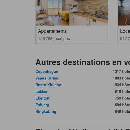
Appartements
Loca
156 786 locations
517 7
Autres destinations en 
Copenhague
1317 hôte
Vejers Strand
1003 hôte
Rømø Kirkeby
934 hôte
Lokken
910 hôte
Ebeltoft
758 hôte
Esbjerg
694 hôte
Ringkøbing
649 hôte