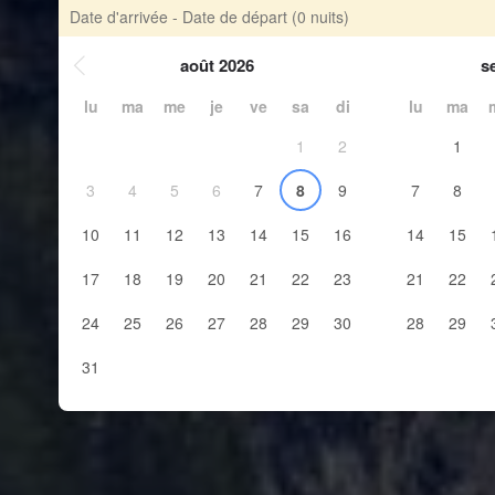
Date d'arrivée - Date de départ
(0 nuits)
août 2026
s
lu
ma
me
je
ve
sa
di
lu
ma
1
2
1
3
4
5
6
7
8
9
7
8
10
11
12
13
14
15
16
14
15
17
18
19
20
21
22
23
21
22
24
25
26
27
28
29
30
28
29
31