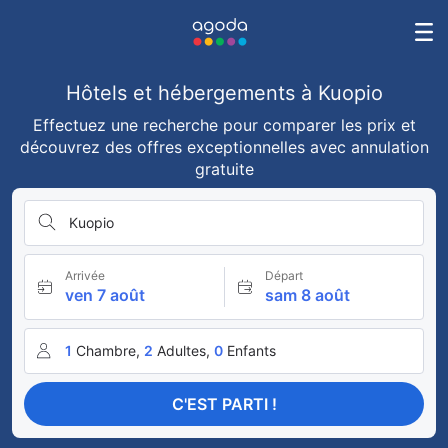
Hôtels et hébergements à Kuopio
Effectuez une recherche pour comparer les prix et
découvrez des offres exceptionnelles avec annulation
gratuite
Kuopio
Arrivée
Départ
ven 7 août
sam 8 août
1
Chambre,
2
Adultes,
0
Enfants
C'EST PARTI !