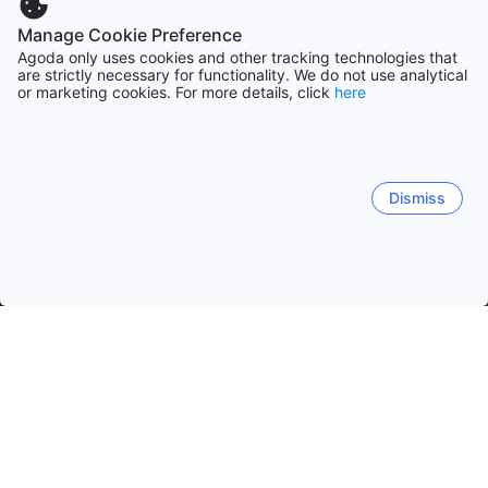
Manage Cookie Preference
Agoda only uses cookies and other tracking technologies that
are strictly necessary for functionality. We do not use analytical
or marketing cookies. For more details, click
here
Dismiss
Accueil
Finlande Établissements
Savonie du Nord Établisseme
Kuopio
Nilsia
Varkaus
Iisalmi
Leppavirta
Kuopio