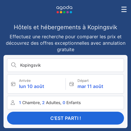
Hôtels et hébergements à Kopingsvik
Effectuez une recherche pour comparer les prix et
découvrez des offres exceptionnelles avec annulation
gratuite
Kopingsvik
Arrivée
Départ
lun 10 août
mar 11 août
1
Chambre,
2
Adultes,
0
Enfants
C'EST PARTI !