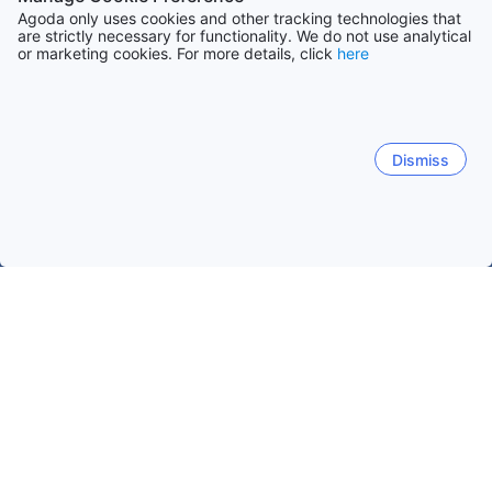
Agoda only uses cookies and other tracking technologies that
are strictly necessary for functionality. We do not use analytical
or marketing cookies. For more details, click
here
Dismiss
Accueil
Suède Établissements
Kalmar Établissements
Koping
Kopingsvik
Vimmerby
Borgholm
Kalmar
Färj
Kopingsvik Town Center
Gronskog
Vannborga
Pa