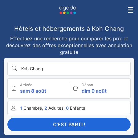
Hôtels et hébergements à Koh Chang
Effectuez une recherche pour comparer les prix et
découvrez des offres exceptionnelles avec annulation
gratuite
Koh Chang
Arrivée
Départ
sam 8 août
dim 9 août
1
Chambre,
2
Adultes,
0
Enfants
C'EST PARTI !