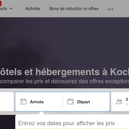
!
orts
Activités
Bons de réduction et offres
ôtels et hébergements à Koc
comparer les prix et découvrez des offres exceptionn
2
Arrivée
Départ
1
Entrez vos dates pour afficher les prix