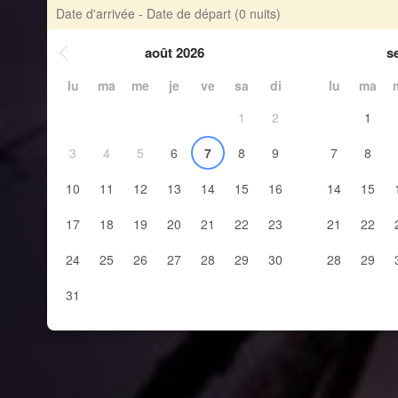
Date d'arrivée - Date de départ
(0 nuits)
août 2026
s
lu
ma
me
je
ve
sa
di
lu
ma
1
2
1
3
4
5
6
7
8
9
7
8
10
11
12
13
14
15
16
14
15
17
18
19
20
21
22
23
21
22
24
25
26
27
28
29
30
28
29
31