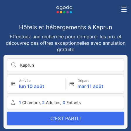
Hôtels et hébergements à Kaprun
Effectuez une recherche pour comparer les prix et
découvrez des offres exceptionnelles avec annulation
gratuite
Kaprun
Arrivée
Départ
lun 10 août
mar 11 août
1
Chambre,
2
Adultes,
0
Enfants
C'EST PARTI !