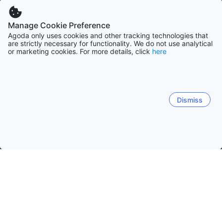
Manage Cookie Preference
Agoda only uses cookies and other tracking technologies that
are strictly necessary for functionality. We do not use analytical
or marketing cookies. For more details, click
here
Dismiss
Accueil
Autriche Établissements
Salzbourg Établissements
K
Kaprun
Zell am See
Salzbourg
Saalbach-Hinterg
Kaprun
Kitzsteinhorn