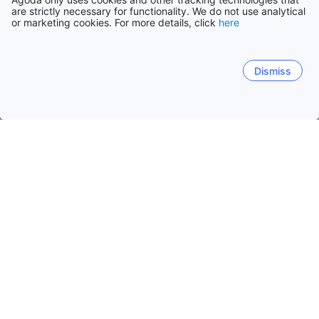
are strictly necessary for functionality. We do not use analytical
or marketing cookies. For more details, click
here
Dismiss
Accueil
Finlande Établissements
Pirkanmaa Établissements
Kangasala
Tampere
Vammala
Ikaalinen
Lange
Kangasala
Dates de voyage populaires
Cette nuit
7 août