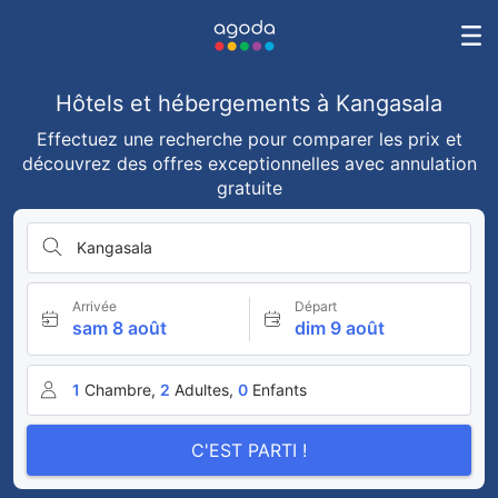
Hôtels et hébergements à Kangasala
Effectuez une recherche pour comparer les prix et
découvrez des offres exceptionnelles avec annulation
gratuite
Kangasala
Arrivée
Départ
sam 8 août
dim 9 août
1
Chambre,
2
Adultes,
0
Enfants
C'EST PARTI !