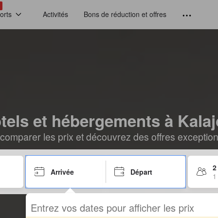
!
orts
Activités
Bons de réduction et offres
tels et hébergements à Kalaj
comparer les prix et découvrez des offres exceptionn
2
Arrivée
Départ
1
Entrez vos dates pour afficher les prix