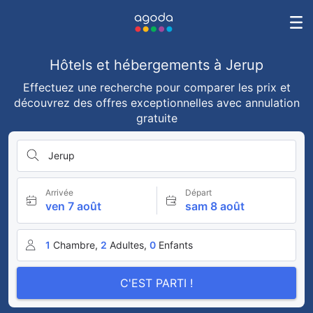
Hôtels et hébergements à Jerup
Effectuez une recherche pour comparer les prix et
découvrez des offres exceptionnelles avec annulation
gratuite
Jerup
Arrivée
Départ
ven 7 août
sam 8 août
1
Chambre,
2
Adultes,
0
Enfants
C'EST PARTI !