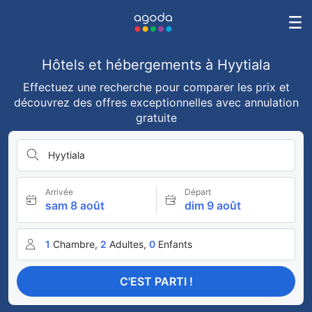
Hôtels et hébergements à Hyytiala
Effectuez une recherche pour comparer les prix et
découvrez des offres exceptionnelles avec annulation
gratuite
Hyytiala
Arrivée
Départ
sam 8 août
dim 9 août
1
Chambre,
2
Adultes,
0
Enfants
C'EST PARTI !