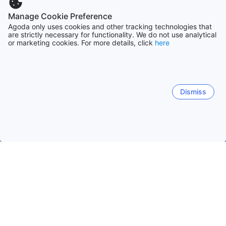
Manage Cookie Preference
Agoda only uses cookies and other tracking technologies that
are strictly necessary for functionality. We do not use analytical
or marketing cookies. For more details, click
here
Dismiss
Accueil
Finlande Établissements
Kainuu Établissements
Hyry
Hyrynsalmi
Sotkamo
Kotila
Kajaani
Suomussa
Hyrynsalmi