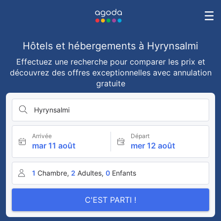
Hôtels et hébergements à Hyrynsalmi
Effectuez une recherche pour comparer les prix et
découvrez des offres exceptionnelles avec annulation
gratuite
Hyrynsalmi
Arrivée
Départ
mar 11 août
mer 12 août
1
Chambre,
2
Adultes,
0
Enfants
C'EST PARTI !