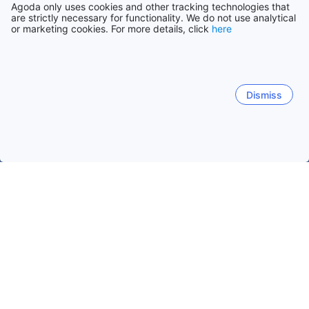
Agoda only uses cookies and other tracking technologies that
are strictly necessary for functionality. We do not use analytical
or marketing cookies. For more details, click
here
Dismiss
Accueil
Danemark Établissements
Nordjylland Établissements
Hurup
Lokken
Hals
Hjørring
Thisted
Had
Hurup
Dates de voyage populaires