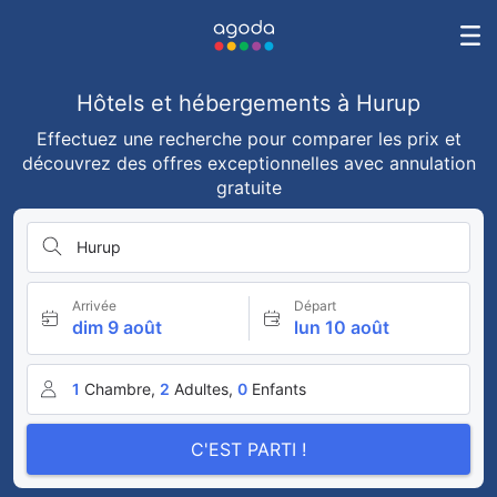
Hôtels et hébergements à Hurup
Effectuez une recherche pour comparer les prix et
découvrez des offres exceptionnelles avec annulation
gratuite
Hurup
Arrivée
Départ
dim 9 août
lun 10 août
1
Chambre,
2
Adultes,
0
Enfants
C'EST PARTI !