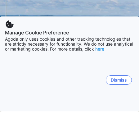
Manage Cookie Preference
Agoda only uses cookies and other tracking technologies that
are strictly necessary for functionality. We do not use analytical
or marketing cookies. For more details, click
here
Dismiss
Accueil
Finlande Établissements
Uusimaa Établissements
Hel
Helsinki
Espoo
Vantaa
Porvoo
Hanko
Loh