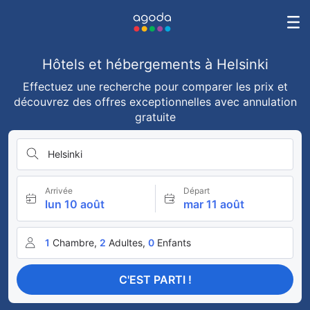
Hôtels et hébergements à Helsinki
Effectuez une recherche pour comparer les prix et
découvrez des offres exceptionnelles avec annulation
gratuite
Helsinki
Arrivée
Départ
lun 10 août
mar 11 août
1
Chambre,
2
Adultes,
0
Enfants
C'EST PARTI !