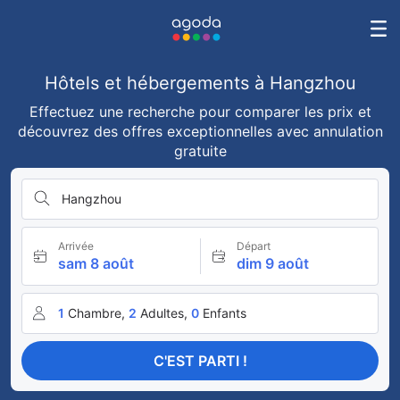
Hôtels et hébergements à Hangzhou
Effectuez une recherche pour comparer les prix et
découvrez des offres exceptionnelles avec annulation
gratuite
Hangzhou
Arrivée
Départ
sam 8 août
dim 9 août
1
Chambre,
2
Adultes,
0
Enfants
C'EST PARTI !