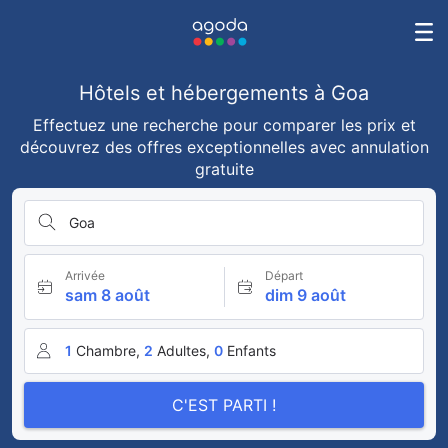
Hôtels et hébergements à Goa
Effectuez une recherche pour comparer les prix et
découvrez des offres exceptionnelles avec annulation
gratuite
Goa
Arrivée
Départ
sam 8 août
dim 9 août
1
Chambre,
2
Adultes,
0
Enfants
C'EST PARTI !