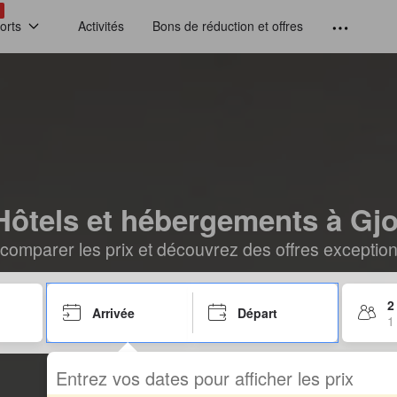
!
orts
Activités
Bons de réduction et offres
Hôtels et hébergements à Gjo
comparer les prix et découvrez des offres exceptionn
2
Arrivée
Départ
1
Entrez vos dates pour afficher les prix