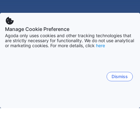
Manage Cookie Preference
Agoda only uses cookies and other tracking technologies that
are strictly necessary for functionality. We do not use analytical
or marketing cookies. For more details, click
here
Dismiss
Accueil
Népal Établissements
Sagarmatha Établissements
R
Région de l'Everest (Népal)
Mahadevsthan
Rajbiraj