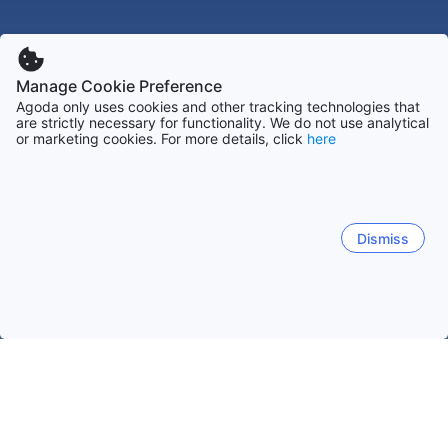
Manage Cookie Preference
Agoda only uses cookies and other tracking technologies that
are strictly necessary for functionality. We do not use analytical
or marketing cookies. For more details, click
here
Dismiss
Accueil
Danemark Établissements
Midtjyllen Établissements
Ebeltoft
Ringkøbing
Hemmet
Hvide Sande
Gl