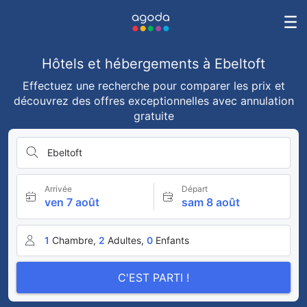
Hôtels et hébergements à Ebeltoft
Effectuez une recherche pour comparer les prix et
découvrez des offres exceptionnelles avec annulation
gratuite
Ebeltoft
Arrivée
Départ
ven 7 août
sam 8 août
1
Chambre,
2
Adultes,
0
Enfants
C'EST PARTI !