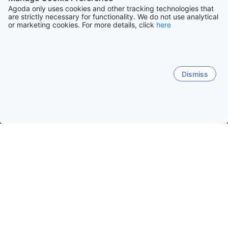
Agoda only uses cookies and other tracking technologies that
are strictly necessary for functionality. We do not use analytical
or marketing cookies. For more details, click
here
Dismiss
Accueil
Corée du Sud Établissements
Chungcheongnam Établi
Dangjin-si
Taean-gun
Boryeong-si
Cheonan-si
Songak-eup
Seokmun-myeon
Dangjin
Sinpyeon