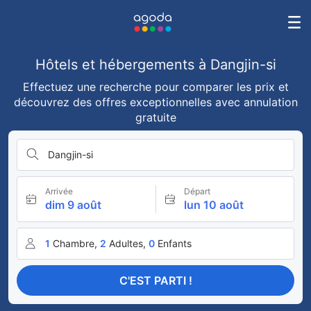
Hôtels et hébergements à Dangjin-si
Effectuez une recherche pour comparer les prix et
découvrez des offres exceptionnelles avec annulation
gratuite
Dangjin-si
Arrivée
Départ
dim 9 août
lun 10 août
1
Chambre,
2
Adultes,
0
Enfants
C'EST PARTI !