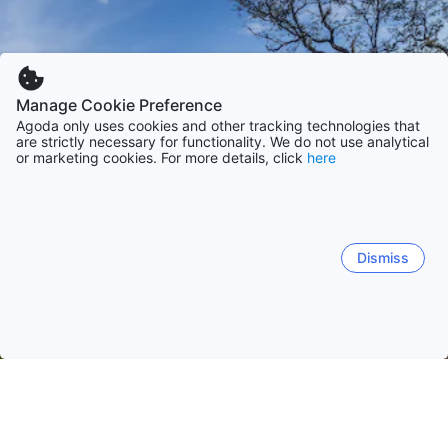
Manage Cookie Preference
Agoda only uses cookies and other tracking technologies that
are strictly necessary for functionality. We do not use analytical
or marketing cookies. For more details, click
here
Dismiss
Accueil
Népal Établissements
Narayani Établissements
Chit
Chitwan
Hetauda
Birgunj
Darechok
Madi