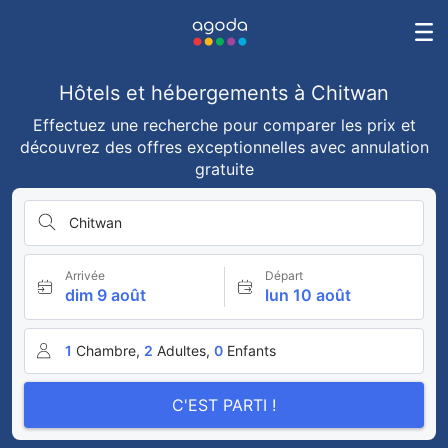
Hôtels et hébergements à Chitwan
Effectuez une recherche pour comparer les prix et
découvrez des offres exceptionnelles avec annulation
gratuite
Chitwan
Arrivée
Départ
dim 9 août
lun 10 août
1
Chambre,
2
Adultes,
0
Enfants
C'EST PARTI !