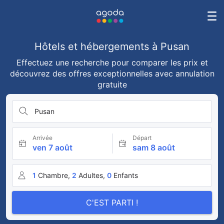
Hôtels et hébergements à Pusan
Effectuez une recherche pour comparer les prix et
découvrez des offres exceptionnelles avec annulation
gratuite
Pusan
Arrivée
Départ
ven 7 août
sam 8 août
1
Chambre,
2
Adultes,
0
Enfants
C'EST PARTI !