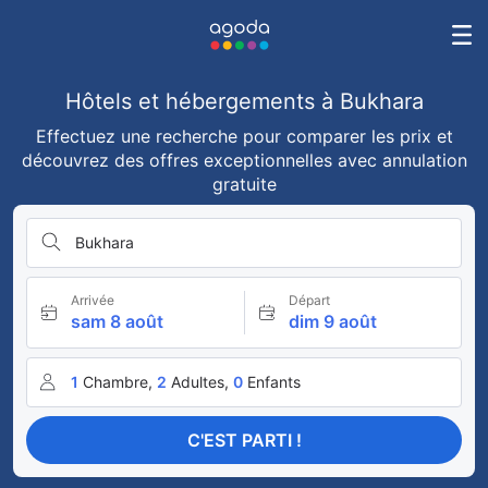
Hôtels et hébergements à Bukhara
Effectuez une recherche pour comparer les prix et
découvrez des offres exceptionnelles avec annulation
gratuite
Bukhara
Arrivée
Départ
sam 8 août
dim 9 août
1
Chambre,
2
Adultes,
0
Enfants
C'EST PARTI !