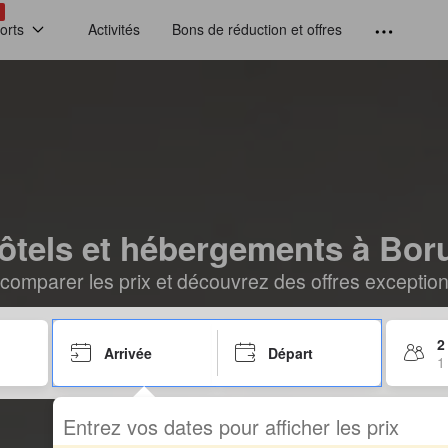
!
orts
Activités
Bons de réduction et offres
ôtels et hébergements à Bor
comparer les prix et découvrez des offres exceptionn
2
Arrivée
Départ
1
Entrez vos dates pour afficher les prix