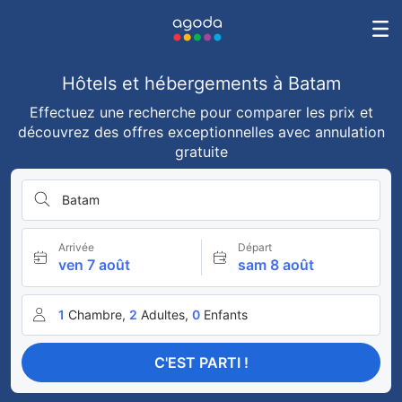
Hôtels et hébergements à Batam
Effectuez une recherche pour comparer les prix et
découvrez des offres exceptionnelles avec annulation
gratuite
Batam
Arrivée
Départ
ven 7 août
sam 8 août
1
Chambre,
2
Adultes,
0
Enfants
C'EST PARTI !