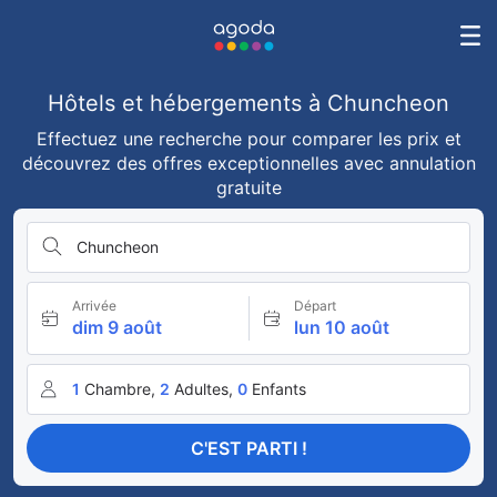
Hôtels et hébergements à Chuncheon
Effectuez une recherche pour comparer les prix et
découvrez des offres exceptionnelles avec annulation
gratuite
Chuncheon
Arrivée
Départ
dim 9 août
lun 10 août
1
Chambre,
2
Adultes,
0
Enfants
C'EST PARTI !