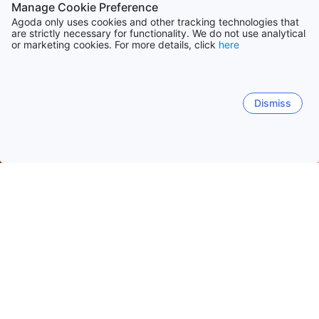
Manage Cookie Preference
Agoda only uses cookies and other tracking technologies that
are strictly necessary for functionality. We do not use analytical
or marketing cookies. For more details, click
here
Dismiss
Accueil
Corée du Sud Établissements
Gangwon Établissement
Namsan-myeon
Seo-myeon
Hyoja-dong
Toegye
Dates de voyage populaires
Cette nuit
8 août