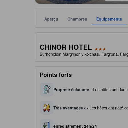
Aperçu
Chambres
Équipements
Chaque notation est fournie par l'établissement à t
tooltip
3 étoiles sur 5
CHINOR HOTEL
Burhoniddin Marg'inoniy ko'chasi, Farg'ona, Fa
Points forts
Propreté éclatante
- Les hôtes ont donné
Très avantageux
- Les hôtes ont noté ce
enregistrement 24h/24