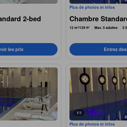
Plus de photos et infos
andard 2-bed
Chambre Standar
12 m²/129 ft²
Max. 5 adultes
2 
oir les prix
Entrez des 
1/1
Plus de photos et infos