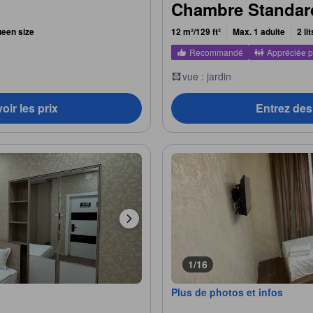
Chambre Standar
queen size
12 m²/129 ft²
Max. 1 adulte
2 li
Recommandé
Appréciée p
vue : jardin
oir les prix
Entrez des 
1/16
Plus de photos et infos