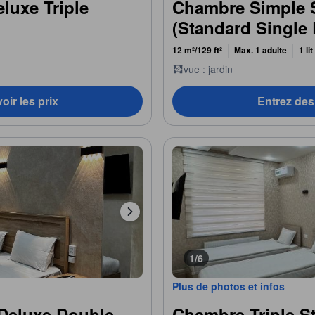
luxe Triple
Chambre Simple 
(Standard Single
12 m²/129 ft²
Max. 1 adulte
1 li
vue : jardin
oir les prix
Entrez des 
1/6
Plus de photos et infos
Deluxe Double
Chambre Triple St