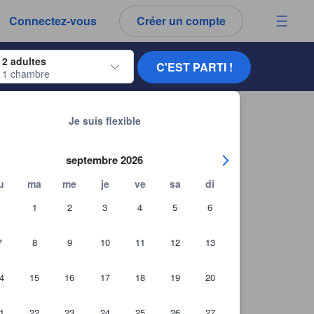
es notes et tous les commentaires que vous voyez sont authentiques.
Connectez-vous
Créer un compte
ur naviguer, appuyez sur Entrée pour sélectionner.
2 adultes
C'EST PARTI !
1 chambre
ur de dates. Utilisez les flèches du clavier pour naviguer entre les dates d'
Chercher d'autres établissements
Je suis flexible
septembre 2026
u
ma
me
je
ve
sa
di
1
2
3
4
5
6
7
8
9
10
11
12
13
4
15
16
17
18
19
20
1
22
23
24
25
26
27