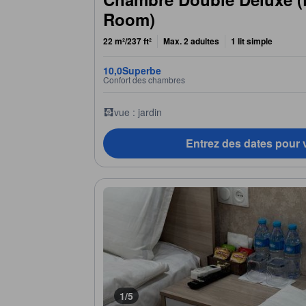
Room)
22 m²/237 ft²
Max. 2 adultes
1 lit simple
10,0
Superbe
Confort des chambres
vue : jardin
Entrez des dates pour v
1/5