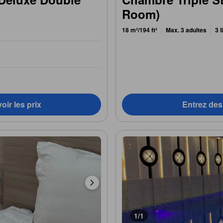
Room)
18 m²/194 ft²
Max. 3 adultes
3 
oir les prix
Entrez des 
1/1