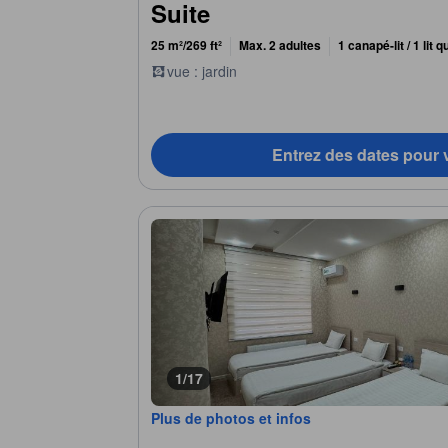
Suite
25 m²/269 ft²
Max. 2 adultes
1 canapé-lit / 1 lit 
vue : jardin
Entrez des dates pour v
1/17
Plus de photos et infos