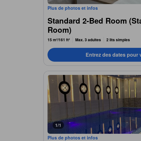
Plus de photos et infos
Standard 2-Bed Room (St
Room)
15 m²/161 ft²
Max. 3 adultes
2 lits simples
Entrez des dates pour v
1/1
Plus de photos et infos