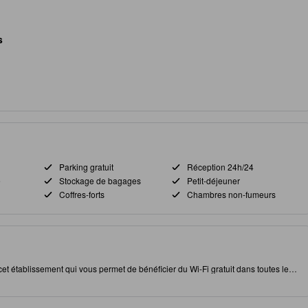
s
Parking gratuit
Réception 24h/24
e
Stockage de bagages
Petit-déjeuner
Coffres-forts
Chambres non-fumeurs
t établissement qui vous permet de bénéficier du Wi-Fi gratuit dans toutes les
ona à Farghona, cet établissement vous permet d'accéder facilement à des
uration pour satisfaire votre appétit. Cet établissement 3.0 étoile disposes d'une
nfort de votre séjour.