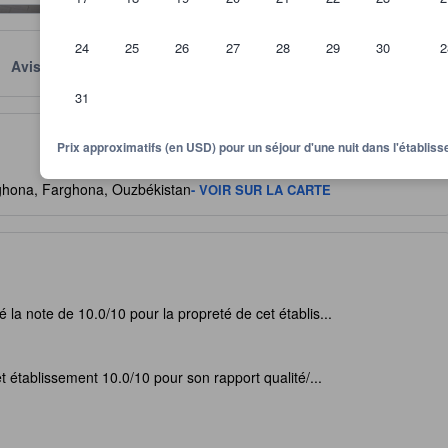
24
25
26
27
28
29
30
2
Avis
Emplacement
Conditions
31
itre indicatif quant au niveau de confort, services et commodités que v
Prix approximatifs (en USD) pour un séjour d'une nuit dans l'établi
rghona, Farghona, Ouzbékistan
- VOIR SUR LA CARTE
 la note de 10.0/10 pour la propreté de cet établis...
t établissement 10.0/10 pour son rapport qualité/...