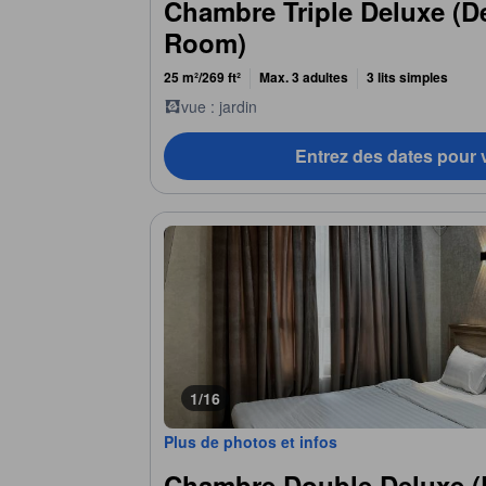
Chambre Triple Deluxe (De
Room)
25 m²/269 ft²
Max. 3 adultes
3 lits simples
vue : jardin
Entrez des dates pour v
1/16
Plus de photos et infos
Chambre Double Deluxe (