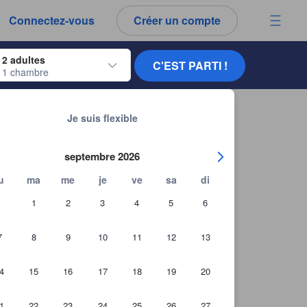
es notes et tous les commentaires que vous voyez sont authentiques.
Connectez-vous
Créer un compte
ur naviguer, appuyez sur Entrée pour sélectionner.
2 adultes
C'EST PARTI !
1 chambre
ur de dates. Utilisez les flèches du clavier pour naviguer entre les dates d'
Chercher d'autres ét
kou Great Wall Chengtaoxiaozhu Boutique Homestay
Je suis flexible
septembre 2026
u
ma
me
je
ve
sa
di
1
2
3
4
5
6
7
8
9
10
11
12
13
4
15
16
17
18
19
20
1
22
23
24
25
26
27