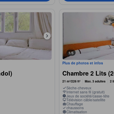
1/5
Plus de photos et infos
dol)
Chambre 2 Lits (
21 m²/226 ft²
Max. 3 adultes
2 
Sèche-cheveux
Internet sans fil (gratuit)
Jeux de société/casse-tête
Télévision câble/satellite
Chauffage
chaussons
Climatisation