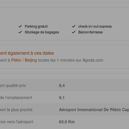
Parking gratuit
check-in/-out express
e
Stockage de bagages
Balcon/terrasse
ent également à ces dates
ment à
Pékin / Beijing
toutes les
1
minutes sur Agoda.com
rt qualité-prix
8,4
de l'emplacement
9,1
ort le plus proche
Aéroport International De Pékin Cap
nce vers l'aéroport
83,9 Km