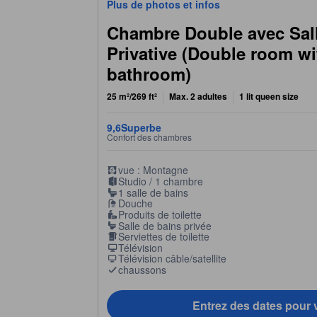
Plus de photos et infos
Chambre Double avec Sal
Privative (Double room wi
bathroom)
25 m²/269 ft²
Max. 2 adultes
1 lit queen size
9,6
Superbe
Confort des chambres
vue : Montagne
Studio / 1 chambre
1 salle de bains
Douche
Produits de toilette
Salle de bains privée
Serviettes de toilette
Télévision
Télévision câble/satellite
chaussons
Entrez des dates pour v