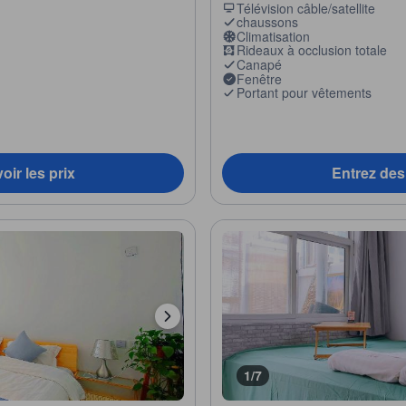
Télévision câble/satellite
chaussons
Climatisation
Rideaux à occlusion totale
Canapé
Fenêtre
Portant pour vêtements
oir les prix
Entrez des 
1/7