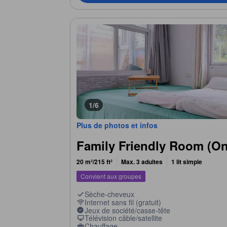
1/6
Plus de photos et infos
Family Friendly Room (On
20 m²/215 ft²
Max. 3 adultes
1 lit simple
Convient aux groupes
Sèche-cheveux
Internet sans fil (gratuit)
Jeux de société/casse-tête
Télévision câble/satellite
Chauffage