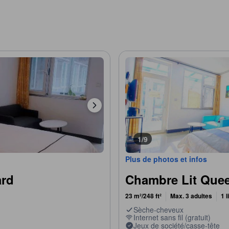
1/9
Plus de photos et infos
ard
Chambre Lit Que
23 m²/248 ft²
Max. 3 adultes
1 l
Sèche-cheveux
Internet sans fil (gratuit)
Jeux de société/casse-tête