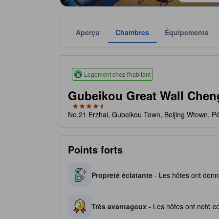
Aperçu
Chambres
Équipements
Le nombre d’étoiles attribué dépend notamment des é
tooltip
4.5 étoiles sur 5
Logement chez l'habitant
Gubeikou Great Wall Chen
No.21 Erzhai, Gubeikou Town, Beijing Wtown, Pék
Points forts
Propreté éclatante
- Les hôtes ont donné
Très avantageux
- Les hôtes ont noté ce