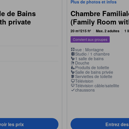
Plus de photos et infos
le de Bains
Chambre Familial
th private
(Family Room wi
20 m²/215 ft²
Max. 2 adultes
1 l
Convient aux groupes
vue : Montagne
Studio / 1 chambre
1 salle de bains
Douche
Produits de toilette
Salle de bains privée
Serviettes de toilette
Télévision
Télévision câble/satellite
chaussons
oir les prix
Entrez des 