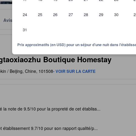
24
25
26
27
28
29
30
2
Avis
Emplacement
Conditions
31
quipements, des avis laissés par les hôtes et de la taille des chambres
Prix approximatifs (en USD) pour un séjour d'une nuit dans l'établi
gtaoxiaozhu Boutique Homestay
in / Beijing, Chine, 101508
- VOIR SUR LA CARTE
 la note de 9.5/10 pour la propreté de cet établiss...
t établissement 9.7/10 pour son rapport qualité/p...