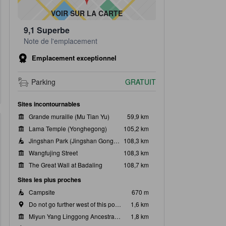
VOIR SUR LA CARTE
9,1
Superbe
Note de l'emplacement
Emplacement exceptionnel
Parking
GRATUIT
Sites incontournables
Grande muraille (Mu Tian Yu)
59,9 km
Lama Temple (Yonghegong)
105,2 km
Jingshan Park (Jingshan Gongyuan)
108,3 km
Wangfujing Street
108,3 km
The Great Wall at Badaling
108,7 km
Sites les plus proches
Campsite
670 m
Do not go further west of this point. Only proceed at own risk. Follow the pink dots.
1,6 km
Miyun Yang Linggong Ancestral Hall
1,8 km