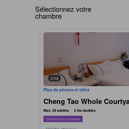
Sélectionnez votre
chambre
1/12
Plus de photos et infos
Cheng Tao Whole Courty
Max. 28 adultes
2 lits doubles
Convient aux groupes
Sèche-cheveux