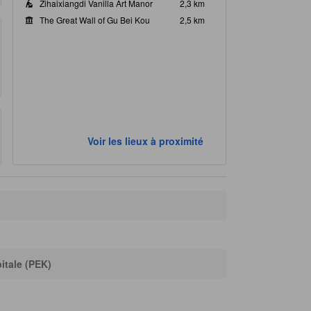
Zihaixiangdi Vanilla Art Manor
2,3 km
The Great Wall of Gu Bei Kou
2,5 km
Voir les lieux à proximité
itale (PEK)