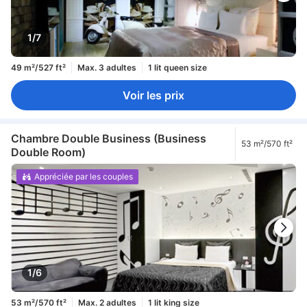
1/7
49 m²/527 ft²
Max. 3 adultes
1 lit queen size
Voir les prix
Chambre Double Business (Business
53 m²/570 ft²
Double Room)
Appréciée par les couples
1/6
53 m²/570 ft²
Max. 2 adultes
1 lit king size