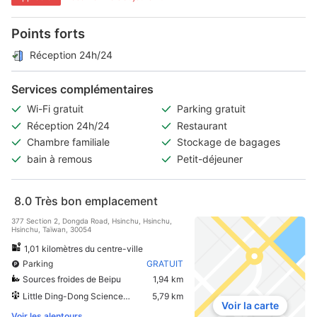
Points forts
Réception 24h/24
Services complémentaires
Wi-Fi gratuit
Parking gratuit
Réception 24h/24
Restaurant
Chambre familiale
Stockage de bagages
bain à remous
Petit-déjeuner
8.0
Très bon emplacement
377 Section 2, Dongda Road, Hsinchu, Hsinchu,
Hsinchu, Taïwan, 30054
1,01 kilomètres du centre-ville
Parking
GRATUIT
Sources froides de Beipu
1,94 km
Little Ding-Dong Science Theme Park
5,79 km
Voir la carte
Voir les alentours