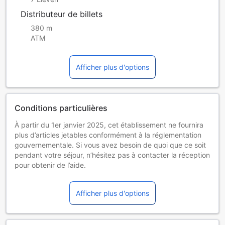
Distributeur de billets
380 m
ATM
Afficher plus d'options
Conditions particulières
À partir du 1er janvier 2025, cet établissement ne fournira
plus d’articles jetables conformément à la réglementation
gouvernementale. Si vous avez besoin de quoi que ce soit
pendant votre séjour, n’hésitez pas à contacter la réception
pour obtenir de l’aide.
Enfants et lits supplémentaires
Enfants de 0 à 4 ans
Afficher plus d'options
Séjour gratuit en utilisant la literie existante.
Les lits supplémentaires dépendent de la chambre que
vous choisissez. Pour plus de détails, veuillez vérifier la