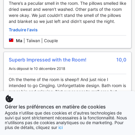
There’s a peculiar smell in the room. The pillows smelled like
Au CD Motel, le confort et la commodité sont au cœur de
dried sweat and weren’t washed. Other parts of the room
votre expérience. L'établissement dispose d'un parking
were okay. We just couldn’t stand the smell of the pillows
spacieux sur place, vous permettant de garer votre
and blanket so we just left and didn’t spend the night.
véhicule en toute sécurité et sans tracas. Ce service de
Traduire l'avis
stationnement est entièrement gratuit, vous offrant ainsi la
liberté de profiter de votre séjour sans vous soucier des
Ma
|
Taïwan | Couple
frais supplémentaires liés au stationnement.
De plus, le CD Motel propose un service de taxi pratique
pour faciliter vos déplacements dans la ville. Que vous
Superb Impressed with the Room!
10,0
souhaitiez explorer les attractions locales ou vous rendre à
un rendez-vous d'affaires, vous pouvez compter sur ce
Avis déposé le 10 décembre 2018
service fiable pour vous transporter rapidement et en toute
Oh the theme of the room is sheep!! And just nice I
sécurité. Avec ces installations de transport, le CD Motel
intended to go Cingjing. Unforgettable design. Bath room is
s'assure que votre séjour à Hsinchu soit non seulement
super big and relaxing. Not super near to mall area but
agréable, mais aussi sans stress.
take a cab is very fast. Will definetely stay there again
when I going to Hsinchu!
Les Équipements des Chambres au CD Motel
Gérer les préférences en matière de cookies
Traduire l'avis
Agoda n'utilise que des cookies et d'autres technologies de
Au CD Motel, chaque chambre est un havre de confort et
suivi qui sont strictement nécessaires à la fonctionnalité. Nous
n'utilisons pas de cookies analytiques ou de marketing. Pour
de commodité, conçu pour vous offrir une expérience
Carine
|
Singapour | Couple
plus de détails, cliquez sur
ici
inoubliable à Hsinchu. Profitez de la climatisation pour
réguler la température selon vos envies, et détendez-vous