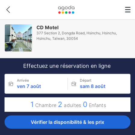
CD Motel
377 Section 2, Dongda Road, Hsinchu, Hsinchu,
Hsinchu, Taïwan, 30054
Effectuez une réservation en ligne
Arrivée
Départ
ven 7 août
sam 8 août
1
2
0
Chambre
adultes
Enfants
Vérifier la disponibilité & les prix