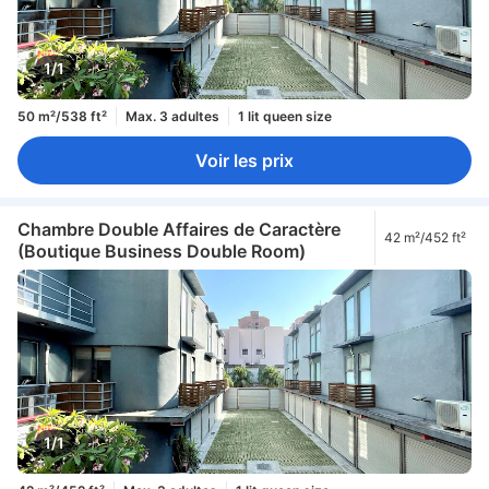
1/1
50 m²/538 ft²
Max. 3 adultes
1 lit queen size
Voir les prix
Chambre Double Affaires de Caractère
42 m²/452 ft²
(Boutique Business Double Room)
1/1