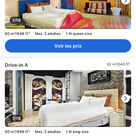
1/18
60 m²/646 ft²
Max. 2 adultes
1 lit queen size
Voir les prix
Drive-in A
60 m²/646 ft²
1/18
60 m²/646 ft²
Max. 2 adultes
1 lit king size