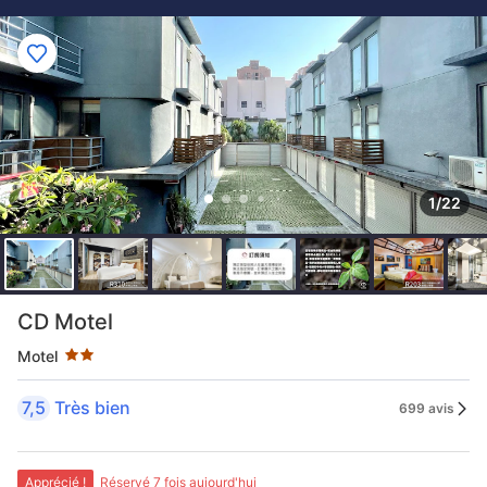
1/22
2 étoiles au classement par étoile
CD Motel
Motel
7,5
Très bien
699 avis
Apprécié !
Réservé 7 fois aujourd'hui