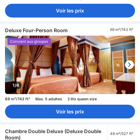
Voir les prix
Deluxe Four-Person Room
69 m²/743 ft²
Convient aux groupes
1/4
69 m²/743 ft²
Max. 5 adultes
2 lits queen size
Voir les prix
Chambre Double Deluxe (Deluxe Double
49 m²/527 ft²
Room)