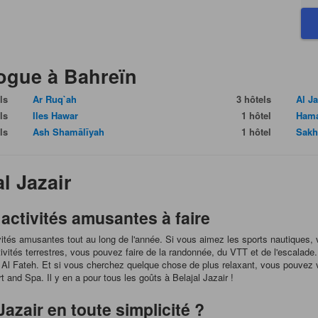
vogue à Bahreïn
ls
Ar Ruq`ah
3 hôtels
Al J
ls
Iles Hawar
1 hôtel
Hama
ls
Ash Shamālīyah
1 hôtel
Sakh
al Jazair
 activités amusantes à faire
ctivités amusantes tout au long de l'année. Si vous aimez les sports nautique
ctivités terrestres, vous pouvez faire de la randonnée, du VTT et de l'escalade
e Al Fateh. Et si vous cherchez quelque chose de plus relaxant, vous pouvez
 and Spa. Il y en a pour tous les goûts à Belajal Jazair !
azair en toute simplicité ?