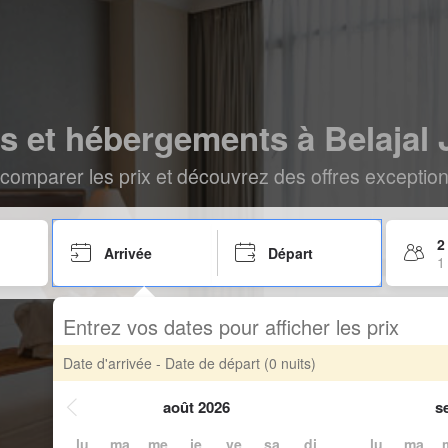
s et hébergements à Belajal 
comparer les prix et découvrez des offres exceptionn
2
Arrivée
Départ
1
Entrez vos dates pour afficher les prix
Date d'arrivée - Date de départ
(0 nuits)
août 2026
s
lu
ma
me
je
ve
sa
di
lu
ma