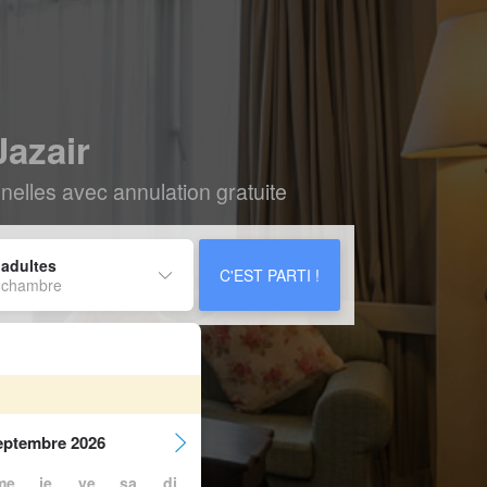
Jazair
elles avec annulation gratuite
 adultes
C'EST PARTI !
 chambre
eptembre 2026
me
je
ve
sa
di