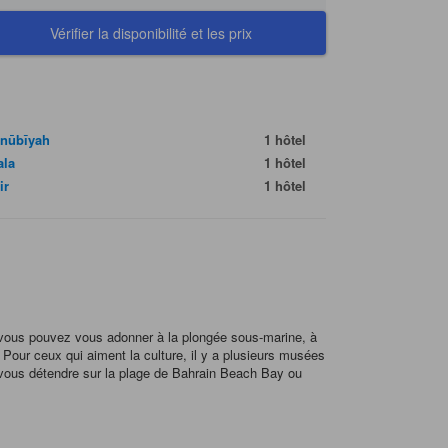
Vérifier la disponibilité et les prix
anūbīyah
1 hôtel
la
1 hôtel
ir
1 hôtel
s, vous pouvez vous adonner à la plongée sous-marine, à
. Pour ceux qui aiment la culture, il y a plusieurs musées
 vous détendre sur la plage de Bahrain Beach Bay ou