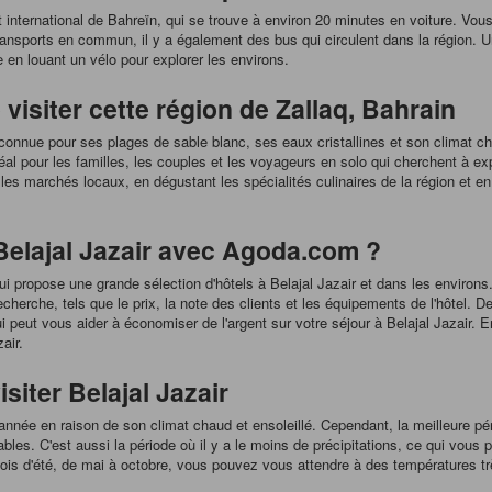
t international de Bahreïn, qui se trouve à environ 20 minutes en voiture. Vous
 transports en commun, il y a également des bus qui circulent dans la région.
 en louant un vélo pour explorer les environs.
 visiter cette région de Zallaq, Bahrain
 connue pour ses plages de sable blanc, ses eaux cristallines et son climat ch
déal pour les familles, les couples et les voyageurs en solo qui cherchent à 
les marchés locaux, en dégustant les spécialités culinaires de la région et en
Belajal Jazair avec Agoda.com ?
ui propose une grande sélection d'hôtels à Belajal Jazair et dans les environs
 recherche, tels que le prix, la note des clients et les équipements de l'hôtel
ui peut vous aider à économiser de l'argent sur votre séjour à Belajal Jazair
air.
siter Belajal Jazair
l'année en raison de son climat chaud et ensoleillé. Cependant, la meilleure pé
bles. C'est aussi la période où il y a le moins de précipitations, ce qui vous 
mois d'été, de mai à octobre, vous pouvez vous attendre à des températures tr