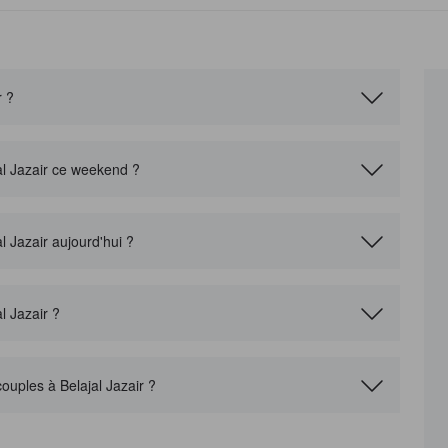
r ?
jal Jazair ce weekend ?
l Jazair aujourd'hui ?
l Jazair ?
couples à Belajal Jazair ?