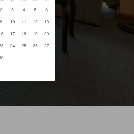
2
3
4
5
6
9
10
11
12
13
16
17
18
19
20
23
24
25
26
27
30