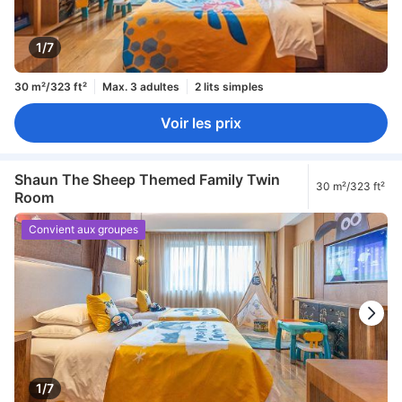
1/7
30 m²/323 ft²
Max. 3 adultes
2 lits simples
Voir les prix
Shaun The Sheep Themed Family Twin
30 m²/323 ft²
Room
Convient aux groupes
1/7