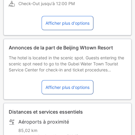
Check-Out jusqu'à
12:00 PM
Afficher plus d'options
Annonces de la part de Beijing Wtown Resort
The hotel is located in the scenic spot. Guests entering the
scenic spot need to go to the Gubei Water Town Tourist
Service Center for check-in and ticket procedures
(according to the standard number of occupants, tickets
for the Gubei Water Town scenic spot are included). For
Afficher plus d'options
details, please contact the front desk of the scenic spot.
2021-04-28 - 2027-12-31
Distances et services essentiels
Aéroports à proximité
85,02 km