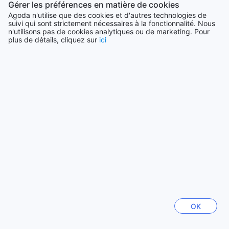
Gérer les préférences en matière de cookies
Agoda n'utilise que des cookies et d'autres technologies de
Voir plus
suivi qui sont strictement nécessaires à la fonctionnalité. Nous
n'utilisons pas de cookies analytiques ou de marketing. Pour
plus de détails, cliquez sur
ici
Tout voir
Villes en vogue
Séoul
Corée du Sud
Jeju
Corée du Sud
Hanoï
Vietnam
OK
Hong-Kong