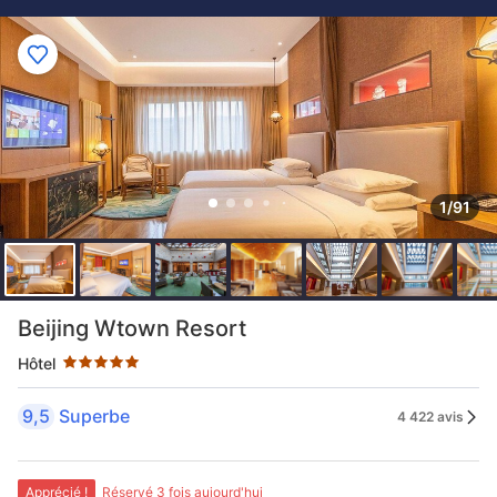
1/91
5 étoiles au classement par étoile
Beijing Wtown Resort
Hôtel
9,5
Superbe
4 422 avis
Apprécié !
Réservé 3 fois aujourd'hui