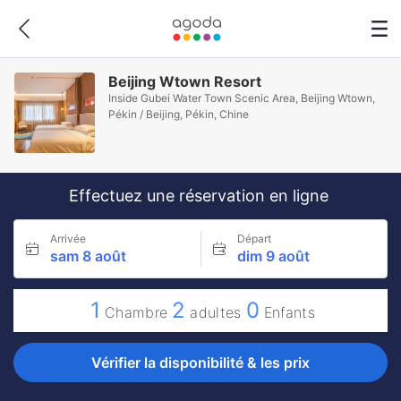
Beijing Wtown Resort
Inside Gubei Water Town Scenic Area, Beijing Wtown,
Pékin / Beijing, Pékin, Chine
Effectuez une réservation en ligne
Arrivée
Départ
sam 8 août
dim 9 août
1
2
0
Chambre
adultes
Enfants
Vérifier la disponibilité & les prix