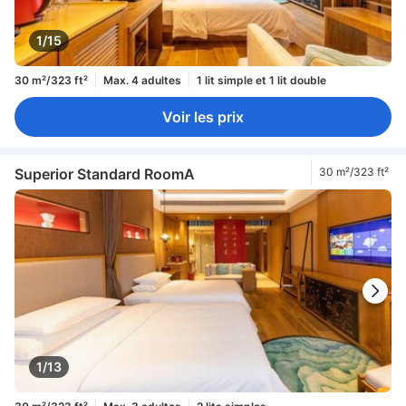
1/15
30 m²/323 ft²
Max. 4 adultes
1 lit simple et 1 lit double
Voir les prix
Superior Standard RoomA
30 m²/323 ft²
1/13