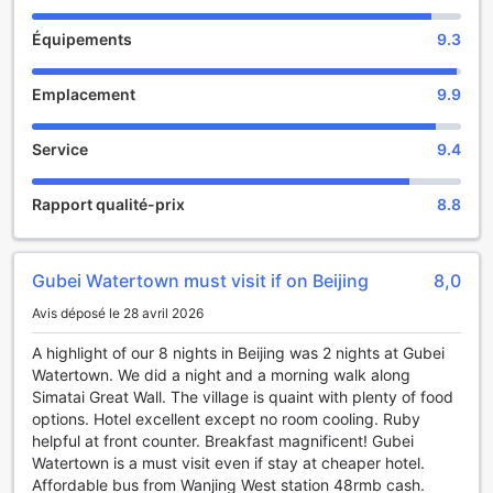
team, it ensures the perfect quality of the conference and
customizes various banquet and conference types for
Équipements
9.3
guests to meet all the needs of high-end conferences. The
hotel is equipped with a health club that integrates fitness,
wellness, leisure and entertainment, as well as business and
Emplacement
9.9
social activities. Comfortable and elegant environment,
high-end and complete facilities, meticulous service, allow
Service
9.4
guests to experience a new modern concept of health and
wellness and a luxurious experience exclusive to members.
Rapport qualité-prix
8.8
Gubei Watertown must visit if on Beijing
8,0
Avis déposé le 28 avril 2026
A highlight of our 8 nights in Beijing was 2 nights at Gubei
Watertown. We did a night and a morning walk along
Simatai Great Wall. The village is quaint with plenty of food
options. Hotel excellent except no room cooling. Ruby
helpful at front counter. Breakfast magnificent! Gubei
Watertown is a must visit even if stay at cheaper hotel.
Affordable bus from Wanjing West station 48rmb cash.