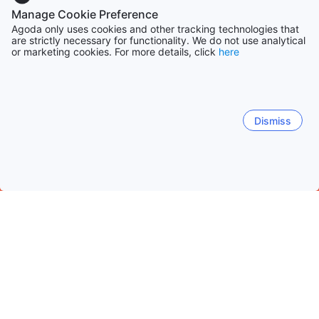
Manage Cookie Preference
Agoda only uses cookies and other tracking technologies that
are strictly necessary for functionality. We do not use analytical
or marketing cookies. For more details, click
here
Dismiss
Accueil
Chine Établissements
Pékin Établissements
Pékin / 
District de Huairou
Universal Beijing Resort/Guoyuan/Ton
Beijing Zoo