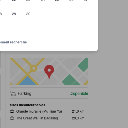
8
29
30
ous pouvez espérer obtenir
Note des avis de l'établissement : 7,2 sur 10 Très bien 5 avis
7,2
Très bien
Lire tous les avis
ssement recherché
5 avis
Parking
Disponible
Sites incontournables
Grande muraille (Mu Tian Yu)
21,0 km
The Great Wall at Badaling
29,3 km
Palais d'été
46,0 km