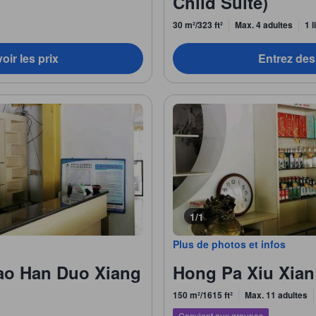
Child Suite)
30 m²/323 ft²
Max. 4 adultes
1 l
oir les prix
Entrez des 
1/1
Plus de photos et infos
ao Han Duo Xiang
Hong Pa Xiu Xian
150 m²/1615 ft²
Max. 11 adultes
Convient aux groupes