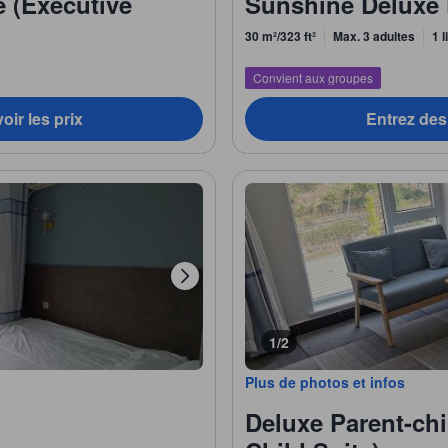
 (Executive
Sunshine Deluxe 
30 m²/323 ft²
Max. 3 adultes
1 l
Convient aux groupes
oir les prix
Entrez des 
1/2
Plus de photos et infos
Deluxe Parent-chi