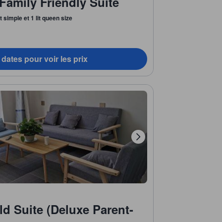
Family Friendly Suite
it simple et 1 lit queen size
dates pour voir les prix
ld Suite (Deluxe Parent-