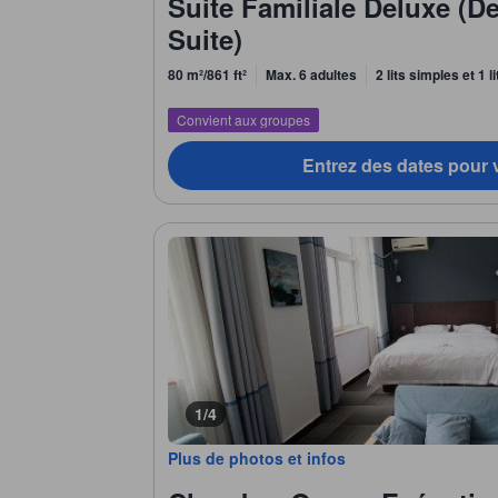
Suite Familiale Deluxe (D
Suite)
80 m²/861 ft²
Max. 6 adultes
2 lits simples et 1 l
Convient aux groupes
Entrez des dates pour v
1/4
Plus de photos et infos