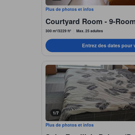
Plus de photos et infos
Courtyard Room - 9-Roo
300 m²/3229 ft²
Max. 25 adultes
Entrez des dates pour v
1/7
Plus de photos et infos