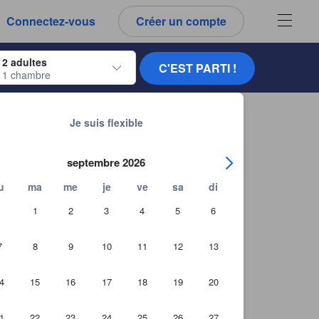
Connectez-vous
Créer un compte
ur naviguer, appuyez sur Entrée pour sélectionner.
2 adultes
C'EST PARTI !
1 chambre
ur de dates. Utilisez les flèches du clavier pour naviguer entre les dates d'
Chercher d'autres établissements
 Wall Ruogu Mountain Residence
Je suis flexible
septembre 2026
u
ma
me
je
ve
sa
di
1
2
3
4
5
6
7
8
9
10
11
12
13
4
15
16
17
18
19
20
1
22
23
24
25
26
27