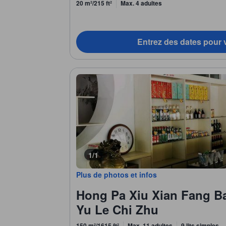
20 m²/215 ft²
Max. 4 adultes
Entrez des dates pour v
1/1
Plus de photos et infos
Hong Pa Xiu Xian Fang B
Yu Le Chi Zhu
150 m²/1615 ft²
Max. 11 adultes
9 lits simples