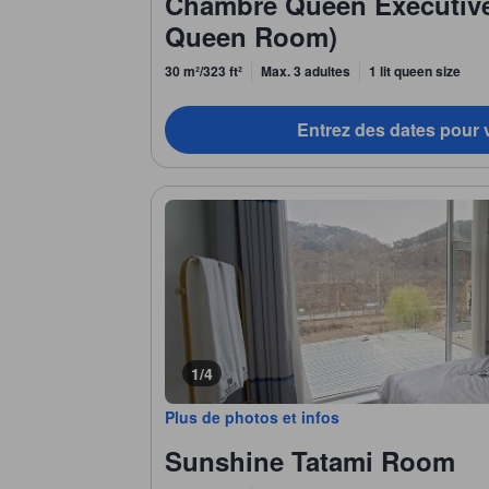
Chambre Queen Exécutive
Queen Room)
30 m²/323 ft²
Max. 3 adultes
1 lit queen size
Entrez des dates pour v
1/4
Plus de photos et infos
Sunshine Tatami Room