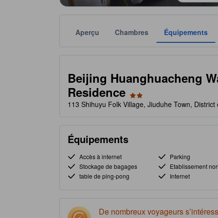
Aperçu
Chambres
Équipements
Chaque notation est fournie par l'établissement à t
tooltip
2 étoiles sur 5
Beijing Huanghuacheng Wa
Residence
113 Shihuyu Folk Village, Jiuduhe Town, District 
Équipements
Accès à internet
Parking
Stockage de bagages
Etablissement no
table de ping-pong
Internet
De nombreux voyageurs s’intéress