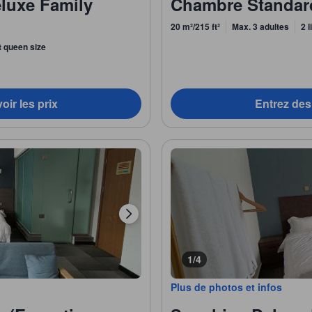
eluxe Family
Chambre Standar
20 m²/215 ft²
Max. 3 adultes
2 
it queen size
oir les prix
Entrez des 
1/4
Plus de photos et infos