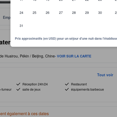
24
25
26
27
28
29
30
2
Emplacement
Conditions
31
itre indicatif quant au niveau de confort, services et commodités que v
Prix approximatifs (en USD) pour un séjour d'une nuit dans l'établi
ter Great Wall Ruogu Mountain
de Huairou, Pékin / Beijing, Chine
- VOIR SUR LA CARTE
Tout voir
Réception 24h/24
Restaurant
n-fumeur
salle de jeux
équipements barbecue
ent également à ces dates