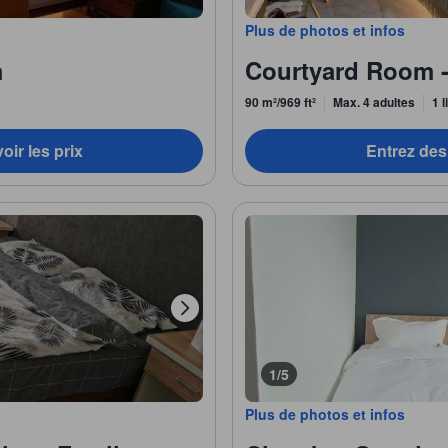
Plus de photos et infos
m
Courtyard Room 
90 m²/969 ft²
Max. 4 adultes
1 l
oir les prix
Entrez des 
1/5
Plus de photos et infos