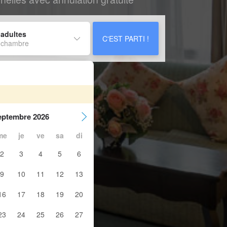
 adultes
C'EST PARTI !
 chambre
eptembre 2026
me
je
ve
sa
di
2
3
4
5
6
9
10
11
12
13
16
17
18
19
20
23
24
25
26
27