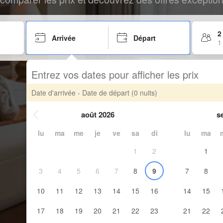
2
Arrivée
Départ
1
Entrez vos dates pour afficher les prix
Date d'arrivée - Date de départ
(0 nuits)
août 2026
s
lu
ma
me
je
ve
sa
di
lu
ma
1
2
1
3
4
5
6
7
8
9
7
8
10
11
12
13
14
15
16
14
15
17
18
19
20
21
22
23
21
22