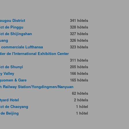
ougou District
341 hôtels
rict de Pinggu
328 hôtels
rict de Shijingshan
327 hôtels
uang
326 hôtels
 commerciale Lufthansa
323 hôtels
ier de l'International Exhibition Center
311 hôtels
rict de Shunyi
205 hôtels
y Valley
166 hôtels
guomen & Gare
165 hôtels
h Railway Station/Yongdingmen/Nanyuan
62 hôtels
tyard Hotel
2 hôtels
rict de Chaoyang
1 hôtel
 de Beijing
1 hôtel