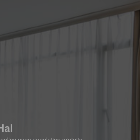
Hai
elles avec annulation gratuite