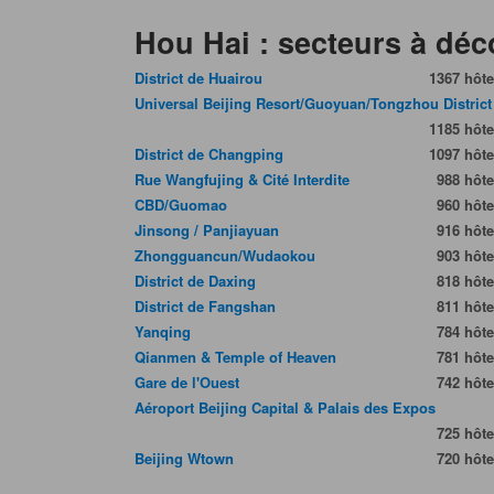
Hou Hai : secteurs à déc
District de Huairou
1367 hôte
Universal Beijing Resort/Guoyuan/Tongzhou District
1185 hôte
District de Changping
1097 hôte
Rue Wangfujing & Cité Interdite
988 hôte
CBD/Guomao
960 hôte
Jinsong / Panjiayuan
916 hôte
Zhongguancun/Wudaokou
903 hôte
District de Daxing
818 hôte
District de Fangshan
811 hôte
Yanqing
784 hôte
Qianmen & Temple of Heaven
781 hôte
Gare de l'Ouest
742 hôte
Aéroport Beijing Capital & Palais des Expos
725 hôte
Beijing Wtown
720 hôte