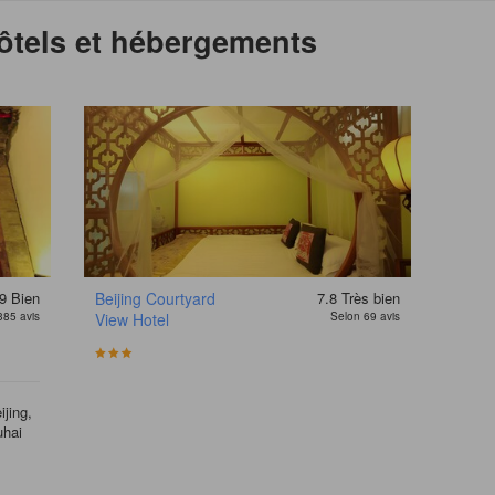
hôtels et hébergements
9
Bien
Beijing Courtyard
7.8
Très bien
385 avis
View Hotel
Selon 69 avis
jing,
uhai