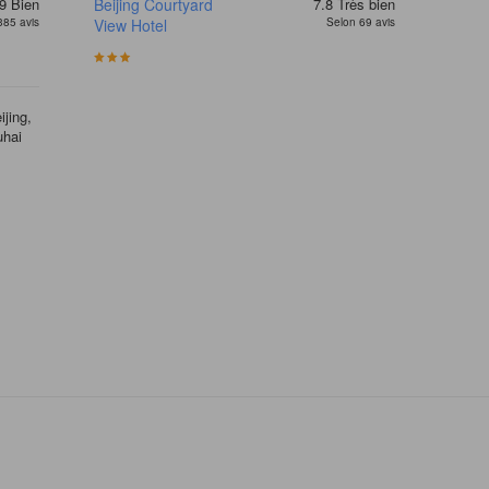
9
Bien
Beijing Courtyard
7.8
Très bien
385 avis
View Hotel
Selon 69 avis
jing,
uhai