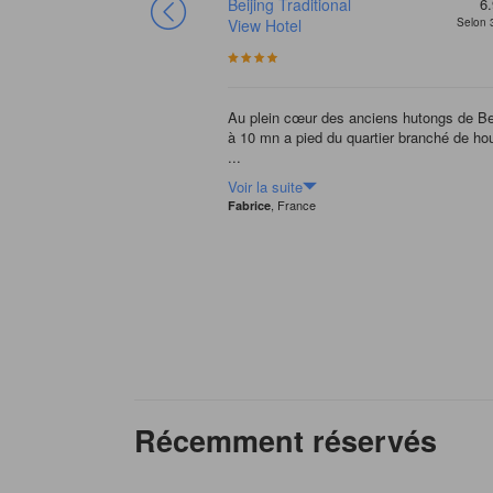
Beijing Traditional
6.
View Hotel
Selon 
Au plein cœur des anciens hutongs de Bei
à 10 mn a pied du quartier branché de ho
...
Voir la suite
, France
Fabrice
Récemment réservés