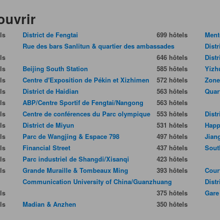
ouvrir
ls
District de Fengtai
699 hôtels
Ment
Rue des bars Sanlitun & quartier des ambassades
Dist
ls
646 hôtels
Dist
ls
Beijing South Station
585 hôtels
Yizh
ls
Centre d'Exposition de Pékin et Xizhimen
572 hôtels
Zone
ls
District de Haidian
563 hôtels
Quart
ls
ABP/Centre Sportif de Fengtai/Nangong
563 hôtels
ls
Centre de conférences du Parc olympique
553 hôtels
Dist
ls
District de Miyun
531 hôtels
Happ
ls
Parc de Wangjing & Espace 798
497 hôtels
Jian
ls
Financial Street
437 hôtels
Sout
ls
Parc industriel de Shangdi/Xisanqi
423 hôtels
ls
Grande Muraille & Tombeaux Ming
393 hôtels
Cour
Communication University of China/Guanzhuang
Dist
ls
375 hôtels
Gare
ls
Madian & Anzhen
350 hôtels