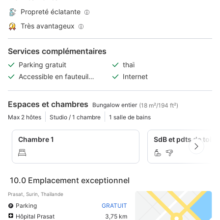
Propreté éclatante
Très avantageux
Services complémentaires
Parking gratuit
thaï
Accessible en fauteuil
Internet
roulant
Espaces et chambres
Bungalow entier
(18 m²/194 ft²)
Max 2 hôtes
Studio / 1 chambre
1 salle de bains
Chambre 1
SdB et pdts de toile
10.0
Emplacement exceptionnel
Prasat, Surin, Thaïlande
Parking
GRATUIT
Hôpital Prasat
3,75 km