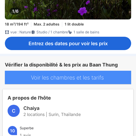
1/6
18 m²/194 ft²
Max. 2 adultes
1 lit double
vue : Nature
Studio / 1 chambre
1 salle de bains
Entrez des dates pour voir les prix
Vérifier la disponibilité & les prix au Baan Thung
Voir les chambres et les tarifs
A propos de l'hôte
Chaiya
C
2 locations | Surin, Thaïlande
Superbe
10
1 avis