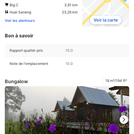
Big C
3,91 km
Huai Saneng
23,26 km
Voir la carte
Voir les alentours
Bon à savoir
Rapport qualité-prix
10.0
Note de l'emplacement
10.0
Bungalow
18 m²/194 ft²