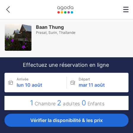
Baan Thung
Prasat, Surin, Thaïlande
Effectuez une réservation en ligne
Arrivée
Départ
lun 10 août
mar 11 août
1
2
0
Chambre
adultes
Enfants
Vérifier la disponibilité & les prix