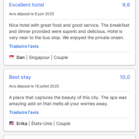
panoramas sur les montagnes environnantes et le célèbre
Excellent hotel
9,6
lac Ashi.
En séjournant à Hakone Nanase, vous aurez la possibilité
Avis déposé le 6 juin 2025
de découvrir des itinéraires adaptés à tous les niveaux,
vous permettant de vous immerger dans la sérénité de la
Nice hotel with great food and good service. The breakfast
nature. Les installations de randonnée sont conçues pour
and dinner provided were superb and delicious. Hotel is
faciliter votre aventure, avec des cartes détaillées et des
very near to the bus stop. We enjoyed the private onsen.
conseils d'experts disponibles sur place. Après une journée
Traduire l'avis
d'exploration, vous pourrez vous détendre dans le cadre
apaisant de l'hôtel, où le confort et la tranquillité se
Dan
|
Singapour | Couple
conjuguent pour compléter votre expérience sportive.
Les Installations Pratiques de Hakone Nanase
Best stay
10,0
Avis déposé le 16 juillet 2025
Au Hakone Nanase, le confort et la commodité des clients
sont au cœur de notre attention. Nous proposons des
A place that captures the beauty of this city. The spa was
coffres-forts pour garantir la sécurité de vos objets de
amazing add on that melts all your worries away.
valeur, vous permettant ainsi de profiter de votre séjour en
toute sérénité. De plus, notre connexion Wi-Fi gratuite dans
Traduire l'avis
toutes les chambres et dans les espaces publics vous
Erika
|
États-Unis | Couple
permet de rester connecté, que ce soit pour partager vos
souvenirs ou pour planifier vos prochaines aventures dans
la magnifique région de Hakone.