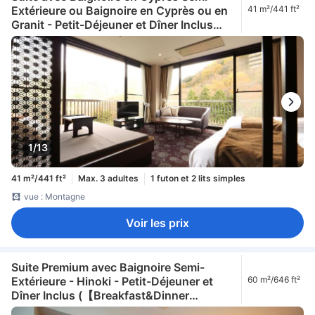
Extérieure ou Baignoire en Cyprès ou en
41 m²/441 ft²
Granit - Petit-Déjeuner et Dîner Inclus
(【Breakfast&Dinner Included】Suite
with Semi Open-Air Cypress Bath or
Cypress Bath or Granite Bath)
1/13
41 m²/441 ft²
Max. 3 adultes
1 futon et 2 lits simples
vue : Montagne
Voir les prix
Suite Premium avec Baignoire Semi-
Extérieure - Hinoki - Petit-Déjeuner et
60 m²/646 ft²
Dîner Inclus (【Breakfast&Dinner
Included】Premium Suite with Semi