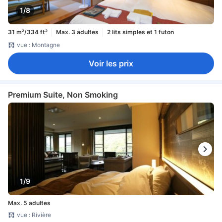
1/8
31 m²/334 ft²
Max. 3 adultes
2 lits simples et 1 futon
vue : Montagne
Voir les prix
Premium Suite, Non Smoking
1/9
Max. 5 adultes
vue : Rivière