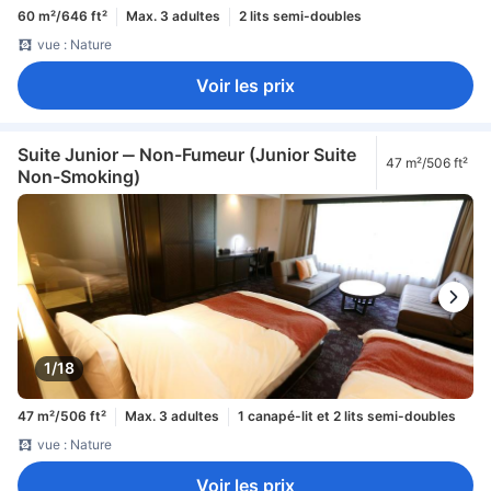
60 m²/646 ft²
Max. 3 adultes
2 lits semi-doubles
vue : Nature
Voir les prix
Suite Junior ‒ Non-Fumeur (Junior Suite
47 m²/506 ft²
Non-Smoking)
1/18
47 m²/506 ft²
Max. 3 adultes
1 canapé-lit et 2 lits semi-doubles
vue : Nature
Voir les prix