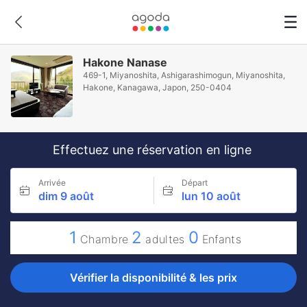
Hakone Nanase
469-1, Miyanoshita, Ashigarashimogun, Miyanoshita,
Hakone, Kanagawa, Japon, 250-0404
Effectuez une réservation en ligne
Arrivée
Départ
dim 9 août
lun 10 août
1
2
0
Chambre
adultes
Enfants
Vérifier la disponibilité & les prix