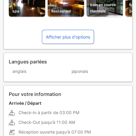
bain en source
Réc
spa
Restaurant
thermale
24h
Afficher plus d'options
Langues parlées
anglais
japonais
Pour votre information
Arrivée / Départ
Check-In à partir de
03:00 PM
Check-Out jusqu'à
11:00 AM
Réception ouverte jusqu'à
07:00 PM