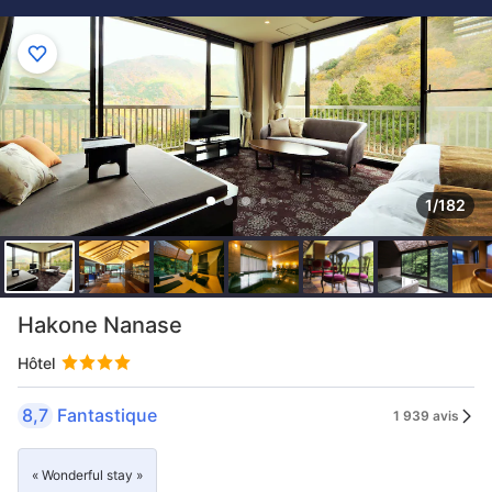
1/182
Hakone Nanase
Hôtel
8,7
Fantastique
1 939 avis
« Wonderful stay »