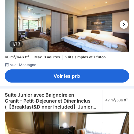
Open-Air Bath - Hinoki)
1/13
60 m²/646 ft²
Max. 3 adultes
2 lits simples et 1 futon
vue : Montagne
Voir les prix
Suite Junior avec Baignoire en
Granit - Petit-Déjeuner et Dîner Inclus
47 m²/506 ft²
(【Breakfast&Dinner Included】Junior
Suite with Granite Bath)