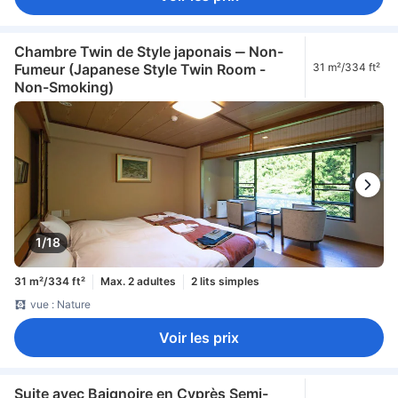
Chambre Twin de Style japonais ‒ Non-
Fumeur (Japanese Style Twin Room -
31 m²/334 ft²
Non-Smoking)
1/18
31 m²/334 ft²
Max. 2 adultes
2 lits simples
vue : Nature
Voir les prix
Suite avec Baignoire en Cyprès Semi-