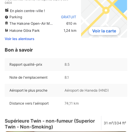
0404
En plein centre-ville !
Parking
GRATUIT
The Hakone Open-Air Museum
610 m
Hakone Gōra Park
1,24 km
Voir la carte
Voir les alentours
Bon à savoir
Rapport qualité-prix
8.5
Note de l'emplacement
8.1
Aéroport le plus proche
Aéroport de Haneda (HND)
Distance vers l'aéroport
74,11 km
Supérieure Twin - non-fumeur (Superior
31 m²/334 ft²
Twin - Non-Smoking)