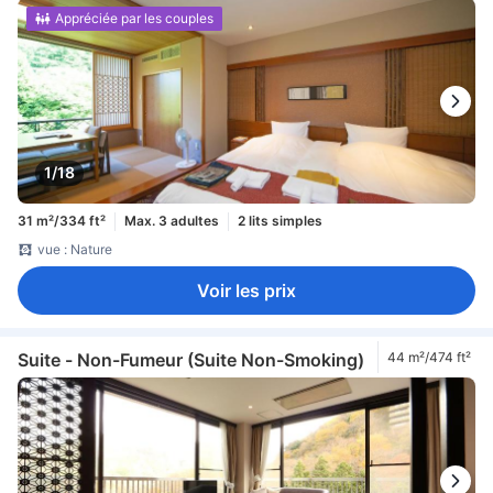
Appréciée par les couples
1/18
31 m²/334 ft²
Max. 3 adultes
2 lits simples
vue : Nature
Voir les prix
Suite - Non-Fumeur (Suite Non-Smoking)
44 m²/474 ft²