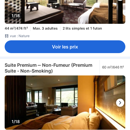
1/18
44 m²/474 ft²
Max. 3 adultes
2 lits simples et 1 futon
vue : Nature
Voir les prix
Suite Premium ‒ Non-Fumeur (Premium
60 m²/646 ft²
Suite - Non-Smoking)
1/18