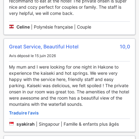
recommand to eat at the hotel! The private onsen is super
jardin paisible, parfait pour une promenade tranquille ou un
nice and cozy perfect for couples or family. The staff is
moment de méditation. Si vous souhaitez vous divertir,
very helpful, we will come back.
notre salon commun avec télévision est l'endroit idéal pour
partager des moments conviviaux avec d'autres
Celine
|
Polynésie française | Couple
voyageurs. De plus, notre boutique de souvenirs vous
permet de rapporter un petit morceau de Hakone chez
vous, avec des articles uniques qui rappelleront vos
souvenirs de ce séjour inoubliable. Au Hakone Nanase,
Great Service, Beautiful Hotel
10,0
chaque espace est conçu pour enrichir votre expérience
Avis déposé le 15 juin 2026
de voyage par le bien-être et la convivialité.
My mum and I were looking for one night in Hakone to
Les Installations Sportives de Hakone Nanase : Une
experience the kaiseki and hot springs. We were very
Évasion Active au Cœur de la Nature
happy with the service here, friendly staff and easy
parking. Kaiseki was delicious, we felt spoiled ! The private
Hakone Nanase est un véritable havre pour les amateurs
onsen in our room was great too. The amenities of the hotel
de plein air, offrant un accès privilégié à des sentiers de
were awesome and the room has a beautiful view of the
randonnée spectaculaires. Les chemins sinueux serpentent
mountains with the waterfall sounds.
à travers des paysages à couper le souffle, où la beauté
Traduire l'avis
naturelle du Japon s'épanouit dans toute sa splendeur. Que
vous soyez un randonneur chevronné ou un novice
syakirah
|
Singapour | Famille & enfants plus âgés
désireux d'explorer, les sentiers variés de Hakone
promettent une expérience inoubliable, avec des