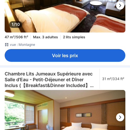
1/10
47 m²/506 ft²
Max. 3 adultes
2 lits simples
vue : Montagne
Voir les prix
Chambre Lits Jumeaux Supérieure avec
Salle d'Eau - Petit-Déjeuner et Dîner
31 m²/334 ft²
Inclus (【Breakfast&Dinner Included】
Superior Twin Room with Shower Room)