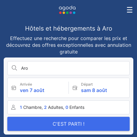
Hôtels et hébergements à Aro
Effectuez une recherche pour comparer les prix et
découvrez des offres exceptionnelles avec annulation
gratuite
Aro
Arrivée
Départ
ven 7 août
sam 8 août
1
Chambre,
2
Adultes,
0
Enfants
C'EST PARTI !