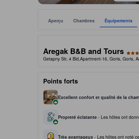
Aperçu
Chambres
Équipements
Chaque notation est fournie par l'établissement à t
tooltip
3.5 étoiles sur 5
Aregak B&B and Tours
Getapny Str, 4 Bld,Apartment-16, Goris, Goris, 
Points forts
Excellent confort et qualité de la cha
Propreté éclatante
- Les hôtes ont donné
Très avantageux
- Les hôtes ont noté ce