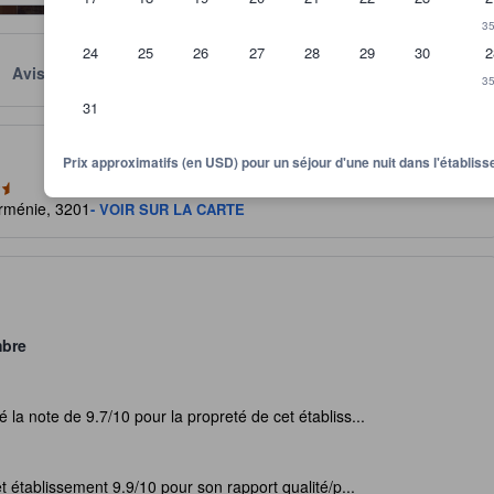
35
24
25
26
27
28
29
30
2
Avis
Emplacement
Conditions
35
31
itre indicatif quant au niveau de confort, services et commodités que v
Prix approximatifs (en USD) pour un séjour d'une nuit dans l'établi
Arménie, 3201
- VOIR SUR LA CARTE
mbre
 la note de 9.7/10 pour la propreté de cet établiss...
t établissement 9.9/10 pour son rapport qualité/p...