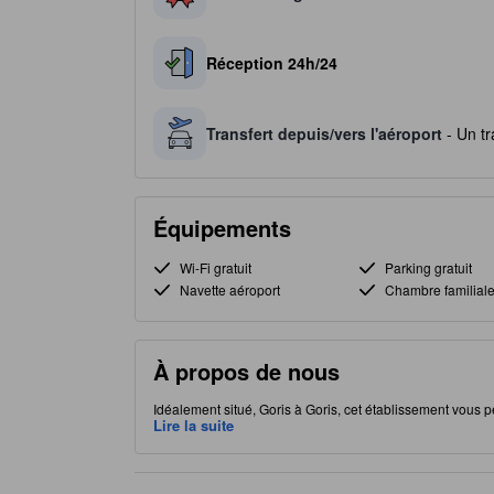
Réception 24h/24
Transfert depuis/vers l'aéroport
- Un tr
Équipements
Wi-Fi gratuit
Parking gratuit
Navette aéroport
Chambre familial
À propos de nous
Idéalement situé, Goris à Goris, cet établissement vous pe
d'options de restauration pour satisfaire votre appétit.
Lire la suite