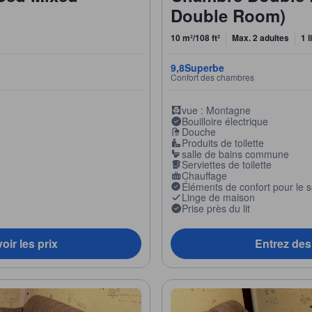
Double Room)
10 m²/108 ft²
Max. 2 adultes
1 l
9,8
Superbe
Confort des chambres
vue : Montagne
Bouilloire électrique
Douche
Produits de toilette
salle de bains commune
Serviettes de toilette
Chauffage
Éléments de confort pour le 
Linge de maison
Prise près du lit
oir les prix
Entrez des 