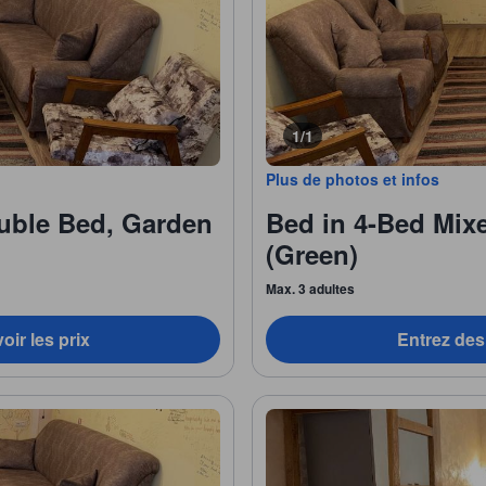
1/1
Plus de photos et infos
uble Bed, Garden
Bed in 4-Bed Mi
(Green)
Max. 3 adultes
oir les prix
Entrez des 