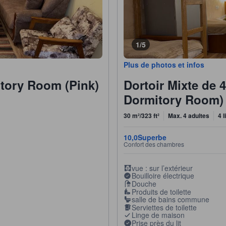
1/5
Plus de photos et infos
tory Room (Pink)
Dortoir Mixte de 
Dormitory Room)
30 m²/323 ft²
Max. 4 adultes
4 
10,0
Superbe
Confort des chambres
vue : sur l’extérieur
Bouilloire électrique
Douche
Produits de toilette
salle de bains commune
Serviettes de toilette
Linge de maison
Prise près du lit