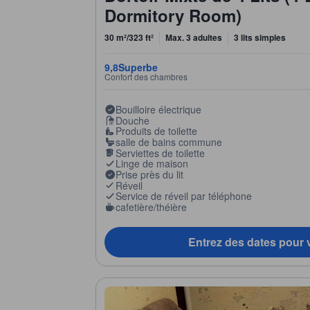
Dormitory Room)
30 m²/323 ft²
Max. 3 adultes
3 lits simples
9,8
Superbe
Confort des chambres
Bouilloire électrique
Douche
Produits de toilette
salle de bains commune
Serviettes de toilette
Linge de maison
Prise près du lit
Réveil
Service de réveil par téléphone
cafetière/théière
Entrez des dates pour v