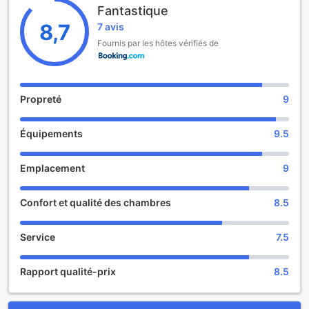
Fantastique
Vous séjournerez à respectivement 4,2 km et 4,7 km de
ces lieux d’intérêt : Gare de Zell am See et Casino Zell am
8,7
7 avis
See. L'aéroport le plus proche (Aéroport Wolfgang
Fournis par les hôtes vérifiés de
Amadeus Mozart de Salzbourg) est à 99 km.
Propreté
9
Équipements
9.5
Emplacement
9
Confort et qualité des chambres
8.5
Service
7.5
Rapport qualité-prix
8.5