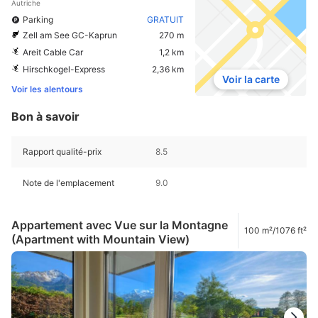
Autriche
Parking
GRATUIT
Zell am See GC-Kaprun
270 m
Areit Cable Car
1,2 km
Hirschkogel-Express
2,36 km
Voir la carte
Voir les alentours
Bon à savoir
Rapport qualité-prix
8.5
Note de l'emplacement
9.0
Appartement avec Vue sur la Montagne
100 m²/1076 ft²
(Apartment with Mountain View)