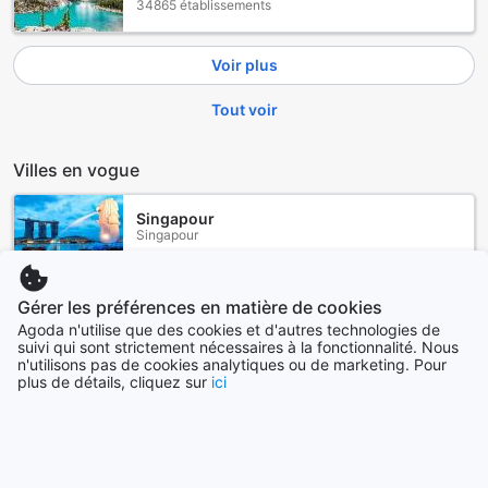
34865 établissements
Voir plus
Tout voir
Villes en vogue
Singapour
Singapour
Okinawa Main island
Gérer les préférences en matière de cookies
Japon
Agoda n'utilise que des cookies et d'autres technologies de
suivi qui sont strictement nécessaires à la fonctionnalité. Nous
n'utilisons pas de cookies analytiques ou de marketing. Pour
Pattaya
plus de détails, cliquez sur
ici
Thaïlande
Londres
Royaume-Uni