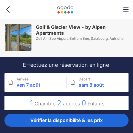
Golf & Glacier View - by Alpen
Apartments
Zell Am See Airport, Zell am See, Salzbourg, Autriche
Effectuez une réservation en ligne
Arrivée
Départ
ven 7 août
sam 8 août
1
2
0
Chambre
adultes
Enfants
Vérifier la disponibilité & les prix