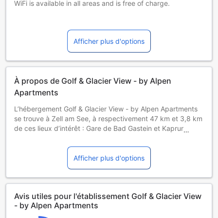
WiFi is available in all areas and is free of charge.
PARKING
Free private parking is possible on site (reservation is not
Afficher plus d'options
possible).
PETS
Pets are not allowed.
À propos de Golf & Glacier View - by Alpen
CHILDREN AND EXTRA BED POLICY
Apartments
Children of any age are allowed.
L’hébergement Golf & Glacier View - by Alpen Apartments
You haven't added any cots.
se trouve à Zell am See, à respectivement 47 km et 3,8 km
You haven't added any extra beds.
de ces lieux d’intérêt : Gare de Bad Gastein et Kaprun
Castle. Vous pourrez pratiquer le ski dans les environs. Cet
hébergement est installé à 400 mètres de : Parcours de
golf de Zell am See-Kaprun. Vous pourrez profiter d’une
Afficher plus d'options
connexion Wi-Fi gratuite et d’un parking privé disponible
sur place.
Cet appartement comporte 3 chambres, 2 salles de bains,
Avis utiles pour l'établissement Golf & Glacier View
du linge de lit, des serviettes, une télévision, une cuisine
- by Alpen Apartments
entièrement équipée et une terrasse offrant une vue sur la
montagne.