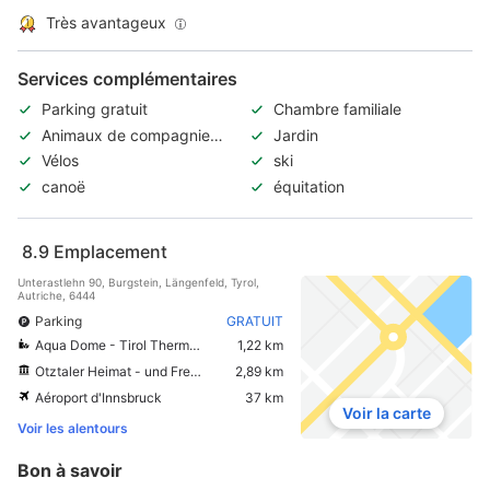
Très avantageux
Services complémentaires
Parking gratuit
Chambre familiale
Animaux de compagnie
Jardin
acceptés
Vélos
ski
canoë
équitation
8.9
Emplacement
Unterastlehn 90, Burgstein, Längenfeld, Tyrol,
Autriche, 6444
Parking
GRATUIT
Aqua Dome - Tirol Therme Langenfeld
1,22 km
Otztaler Heimat - und Freilichtmuseum
2,89 km
Aéroport d'Innsbruck
37 km
Voir la carte
Voir les alentours
Bon à savoir