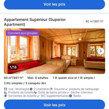
Voir les prix
Appartement Supérieur (Superior
80 m²/861 ft²
Apartment)
Convient aux groupes
1/18
80 m²/861 ft²
Max. 8 adultes
1 lit queen size et 1 lit simple /
2 lits simples / 3 canapés-lits
vue : Montagne
2 chambres
Douche
produits de nettoyage
Produits de toilette
Salle de bains privée
Sèche-cheveux
Serviettes de toilette
WC supplémentaires
Radio
Voir les prix