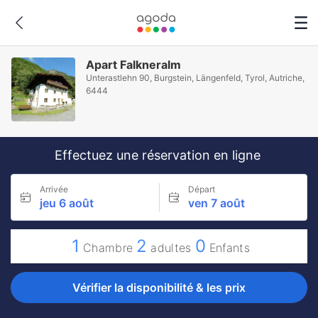
Apart Falkneralm
Unterastlehn 90, Burgstein, Längenfeld, Tyrol, Autriche,
6444
Effectuez une réservation en ligne
Arrivée
Départ
jeu 6 août
ven 7 août
1
2
0
Chambre
adultes
Enfants
Vérifier la disponibilité & les prix