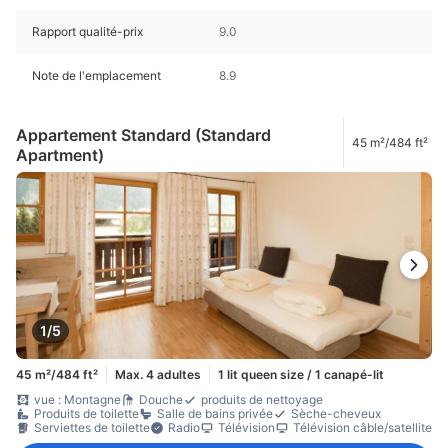
Rapport qualité-prix
9.0
Note de l'emplacement
8.9
Appartement Standard (Standard
45 m²/484 ft²
Apartment)
1/5
45 m²/484 ft²
Max. 4 adultes
1 lit queen size / 1 canapé-lit
vue : Montagne
Douche
produits de nettoyage
Produits de toilette
Salle de bains privée
Sèche-cheveux
Serviettes de toilette
Radio
Télévision
Télévision câble/satellite