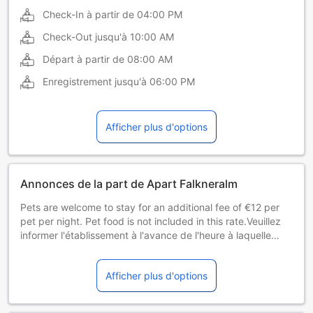
Check-In à partir de
04:00 PM
Check-Out jusqu'à
10:00 AM
Départ à partir de
08:00 AM
Enregistrement jusqu'à
06:00 PM
Afficher plus d'options
Annonces de la part de Apart Falkneralm
Pets are welcome to stay for an additional fee of €12 per
pet per night. Pet food is not included in this rate.Veuillez
informer l'établissement à l'avance de l'heure à laquelle
vous prévoyez d'arriver. Vous pouvez indiquer cette
information dans la rubrique « Demandes spéciales » lors
Afficher plus d'options
de la réservation ou contacter directement l'établissement.
Ses coordonnées figurent sur votre confirmation de
réservation. Les enterrements de vie de célibataire et