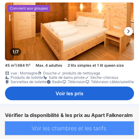
Convient aux groupes
1/7
45 m²/484 ft²
Max. 4 adultes
2 lits simples et 1 lit queen size
vue : Montagne
Douche
produits de nettoyage
Produits de toilette
Salle de bains privée
Sèche-cheveux
Serviettes de toilette
Radio
Télévision
Télévision câble/satellite
Voir les prix
Vérifier la disponibilité & les prix au Apart Falkneralm
Voir les chambres et les tarifs