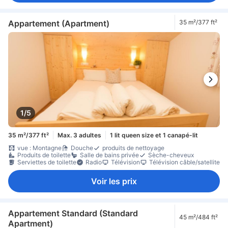
Appartement (Apartment)
35 m²/377 ft²
1/5
35 m²/377 ft²
Max. 3 adultes
1 lit queen size et 1 canapé-lit
vue : Montagne
Douche
produits de nettoyage
Produits de toilette
Salle de bains privée
Sèche-cheveux
Serviettes de toilette
Radio
Télévision
Télévision câble/satellite
Voir les prix
Appartement Standard (Standard
45 m²/484 ft²
Apartment)