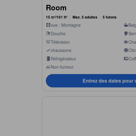
Room
15 m²/161 ft²
Max. 5 adultes
5 futons
vue : Montagne
Bai
Douche
Serv
Télévision
Cha
chaussons
Clim
Réfrigérateur
Cof
Non-fumeur
Entrez des dates pour v