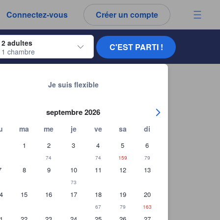
es notes et tous les commentaires que vous voyez sont authentiques.
Connectez-vous
Créer un compte
ur naviguer, appuyez sur Entrée pour sélectionner.
2 adultes
C'EST PARTI !
1 chambre
ur de dates. Utilisez les flèches du clavier pour naviguer entre les dates d'
Chercher d'autres établissements
Je suis flexible
septembre 2026
u
ma
me
je
ve
sa
di
1
2
3
4
5
6
74
74
159
79
7
8
9
10
11
12
13
73
4
15
16
17
18
19
20
67
79
163
1
22
23
24
25
26
27