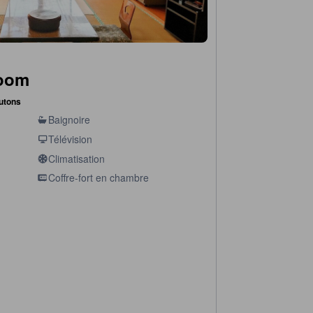
Room
futons
Baignoire
Télévision
Climatisation
Coffre-fort en chambre