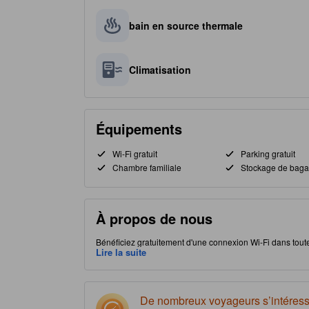
bain en source thermale
Climatisation
Équipements
Wi-Fi gratuit
Parking gratuit
Chambre familiale
Stockage de bag
À propos de nous
Bénéficiez gratuitement d'une connexion Wi-Fi dans tout
Sado à Sado, cet établissement vous permet d'accéder faci
Lire la suite
pour satisfaire votre appétit. Classé 3.0 étoiles cet étab
source chaude et d'un massage directement sur place.
De nombreux voyageurs s’intéress