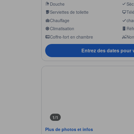
Douche
Sèc
Serviettes de toilette
Télé
Chauffage
cha
Climatisation
Réf
Coffre-fort en chambre
Non
Entrez des dates pour v
1/1
Plus de photos et infos