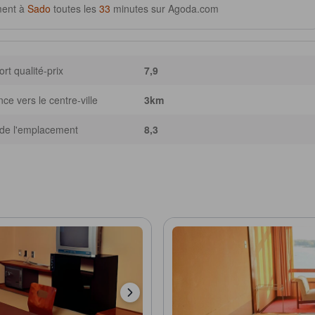
ment à
Sado
toutes les
33
minutes sur Agoda.com
rt qualité-prix
7,9
nce vers le centre-ville
3km
de l'emplacement
8,3