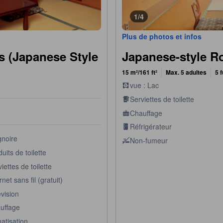
1/4
Plus de photos et infos
s (Japanese Style
Japanese-style 
15 m²/161 ft²
Max. 5 adultes
5 
vue : Lac
Serviettes de toilette
Chauffage
Réfrigérateur
gnoire
Non-fumeur
uits de toilette
iettes de toilette
rnet sans fil (gratuit)
vision
uffage
atisation