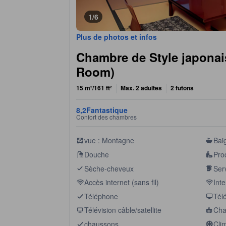
1/6
Plus de photos et infos
Chambre de Style japonai
Room)
15 m²/161 ft²
Max. 2 adultes
2 futons
8,2
Fantastique
Confort des chambres
vue : Montagne
Bai
Douche
Prod
Sèche-cheveux
Serv
Accès internet (sans fil)
Inte
Téléphone
Télé
Télévision câble/satellite
Cha
chaussons
Clim