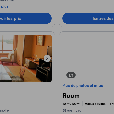
 plus
oir les prix
Entrez des 
1/1
Plus de photos et infos
Room
12 m²/129 ft²
Max. 5 adultes
5 
gnoire
vue : Lac