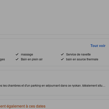
Tout voir
massage
Service de navette
ages
Bain en plein air
bain en source thermale
es les chambres et d'un parking en séjournant dans ce ryokan. Idéalement situé,
lement à des attractions intéressantes et de profiter d'options de restauration
lissement haut de gamme offre aux clients la possibilité de bénéficier d'un bain de
ent également à ces dates