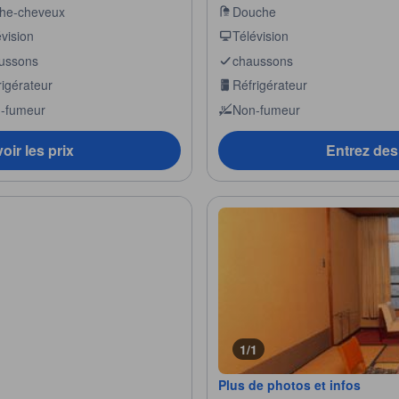
he-cheveux
Douche
vision
Télévision
ussons
chaussons
rigérateur
Réfrigérateur
-fumeur
Non-fumeur
oir les prix
Entrez des 
1/1
Plus de photos et infos