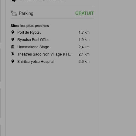
Parking
GRATUIT
Sites les plus proches
Port de Ryotsu
1,7 km
Ryoutsu Post Office
1,9 km
Hommakeno Stage
2,4 km
Théâtres Sado Noh Village & Honma's Noh Stage
2,4 km
Shiritsuryotsu Hospital
2,6 km