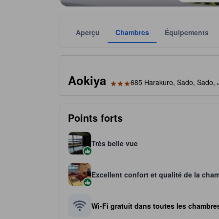
Aperçu
Chambres
Équipements
Chaque notation est fournie par l'établissement à t
tooltip
3 étoiles sur 5
Aokiya
685 Harakuro, Sado, Sado, 
Points forts
Très belle vue
Excellent confort et qualité de la cha
Wi-Fi gratuit dans toutes les chambre