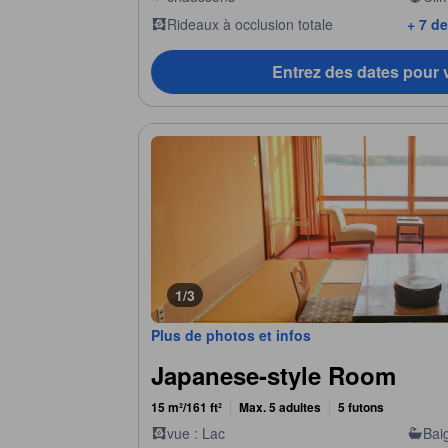
Rideaux à occlusion totale
+ 7 de
Entrez des dates pour v
1/3
Plus de photos et infos
Japanese-style Room
15 m²/161 ft²
Max. 5 adultes
5 futons
vue : Lac
Bai