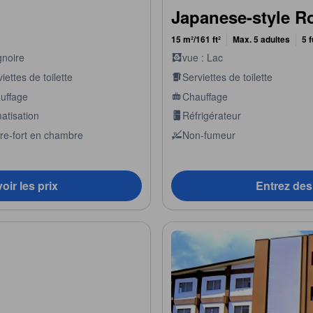
Japanese-style 
15 m²/161 ft²
Max. 5 adultes
5 
gnoire
vue : Lac
iettes de toilette
Serviettes de toilette
uffage
Chauffage
atisation
Réfrigérateur
fre-fort en chambre
Non-fumeur
oir les prix
Entrez des 